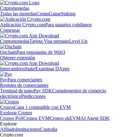
Criptomonedas
Todas las monedas
Cestas
Ganar
Staking
Aplicación Crypto.com
Para usuarios cotidianos
Comenzar
Criptomonedas
Tarjeta Visa prepago
Level Up
Onchain
Para entusiastas de Web3
Obtener extensión
Intercambios
Stake
Examinar DApps
Pay
Para comerciantes
Registro de comerciantes
Terminal de pago
Pay SDK
Complementos de comercio
electrónico
Predicciones
Cronos
Capa 1 compatible con EVM
Explorar Cronos
Cronos PoS
Cronos EVM
Cronos zkEVM
AI Agent SDK
Explorar
Afiliado
Instituciones
Custodia
Crypto.com