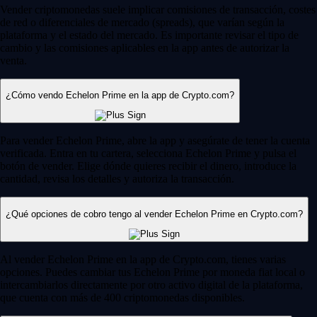
Vender criptomonedas suele implicar comisiones de transacción, costes
de red o diferenciales de mercado (spreads), que varían según la
plataforma y el estado del mercado. Es importante revisar el tipo de
cambio y las comisiones aplicables en la app antes de autorizar la
venta.
¿Cómo vendo Echelon Prime en la app de Crypto.com?
Para vender Echelon Prime, abre la app y asegúrate de tener la cuenta
verificada. Entra en tu cartera, selecciona Echelon Prime y pulsa el
botón de vender. Elige dónde quieres recibir el dinero, introduce la
cantidad, revisa los detalles y autoriza la transacción.
¿Qué opciones de cobro tengo al vender Echelon Prime en Crypto.com?
Al vender Echelon Prime en la app de Crypto.com, tienes varias
opciones. Puedes cambiar tus Echelon Prime por moneda fiat local o
intercambiarlos directamente por otro activo digital de la plataforma,
que cuenta con más de 400 criptomonedas disponibles.