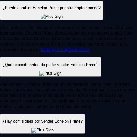
¿Puedo cambiar Echelon Prime por otra criptomoneda?
Sí, si prefieres no cambiar tus fondos a moneda fiat, a menudo puedes
intercambiar Echelon Prime directamente por otro activo digital. Esto
ofrece flexibilidad a los usuarios que buscan reajustar su cartera o
explorar diferentes tokens dentro del ecosistema cripto. Obtén más
información sobre el
trading de criptomonedas
.
¿Qué necesito antes de poder vender Echelon Prime?
Para vender Echelon Prime en una plataforma centralizada, primero
debes tener una cuenta activa y verificada. Normalmente, esto requiere
completar un proceso estándar de verificación de identidad para
garantizar la seguridad y el cumplimiento normativo antes de poder
realizar cualquier operación o retirada en la app.
¿Hay comisiones por vender Echelon Prime?