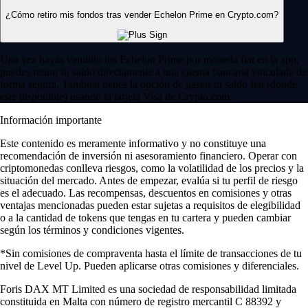
¿Cómo retiro mis fondos tras vender Echelon Prime en Crypto.com?
Una vez hayas vendido tus Echelon Prime por moneda fiat en la app,
puedes retirar tu saldo directamente a una cuenta bancaria vinculada de
forma segura. También tienes la opción de gastar tu saldo fiat (donde
esté disponible) usando la tarjeta Visa de Crypto.com.
Información importante
Este contenido es meramente informativo y no constituye una
recomendación de inversión ni asesoramiento financiero. Operar con
criptomonedas conlleva riesgos, como la volatilidad de los precios y la
situación del mercado. Antes de empezar, evalúa si tu perfil de riesgo
es el adecuado. Las recompensas, descuentos en comisiones y otras
ventajas mencionadas pueden estar sujetas a requisitos de elegibilidad
o a la cantidad de tokens que tengas en tu cartera y pueden cambiar
según los términos y condiciones vigentes.
*Sin comisiones de compraventa hasta el límite de transacciones de tu
nivel de Level Up. Pueden aplicarse otras comisiones y diferenciales.
Foris DAX MT Limited es una sociedad de responsabilidad limitada
constituida en Malta con número de registro mercantil C 88392 y