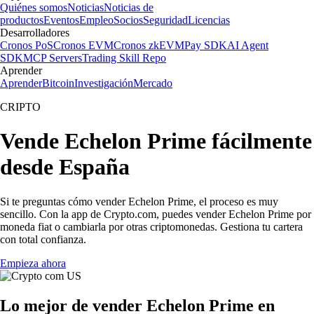
Quiénes somos
Noticias
Noticias de
productos
Eventos
Empleo
Socios
Seguridad
Licencias
Desarrolladores
Cronos PoS
Cronos EVM
Cronos zkEVM
Pay SDK
AI Agent
SDK
MCP Servers
Trading Skill Repo
Aprender
Aprender
Bitcoin
Investigación
Mercado
CRIPTO
Vende Echelon Prime fácilmente
desde España
Si te preguntas cómo vender Echelon Prime, el proceso es muy
sencillo. Con la app de Crypto.com, puedes vender Echelon Prime por
moneda fiat o cambiarla por otras criptomonedas. Gestiona tu cartera
con total confianza.
Empieza ahora
Lo mejor de vender Echelon Prime en