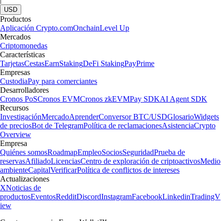
USD
Productos
Aplicación Crypto.com
Onchain
Level Up
Mercados
Criptomonedas
Características
Tarjetas
Cestas
Earn
Staking
DeFi Staking
Pay
Prime
Empresas
Custodia
Pay para comerciantes
Desarrolladores
Cronos PoS
Cronos EVM
Cronos zkEVM
Pay SDK
AI Agent SDK
Recursos
Investigación
Mercado
Aprender
Conversor BTC/USD
Glosario
Widgets
de precios
Bot de Telegram
Política de reclamaciones
Asistencia
Crypto
Overview
Empresa
Quiénes somos
Roadmap
Empleo
Socios
Seguridad
Prueba de
reservas
Afiliado
Licencias
Centro de exploración de criptoactivos
Medio
ambiente
Capital
Verificar
Política de conflictos de intereses
Actualizaciones
X
Noticias de
productos
Eventos
Reddit
Discord
Instagram
Facebook
Linkedin
TradingV
iew