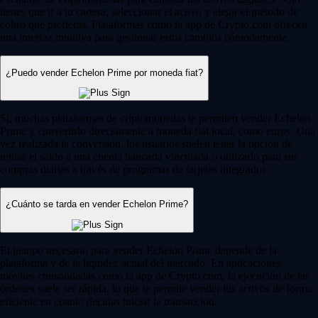
tienes que ir a tu cartera, seleccionar el activo y elegir el método de
cobro que prefieras. Plataformas como la app de Crypto.com ofrecen
una interfaz intuitiva para gestionar estos cambios cómodamente.
¿Puedo vender Echelon Prime por moneda fiat?
Sí, muchas plataformas de criptomonedas te permiten vender Echelon
Prime y convertirlo directamente a moneda fiat local, como euros. Una
vez realizada la conversión, los usuarios suelen tener la opción de
retirar el saldo a una cuenta bancaria vinculada o utilizarlo para sus
compras diarias a través de programas de tarjetas integrados.
¿Cuánto se tarda en vender Echelon Prime?
El tiempo necesario para vender Echelon Prime depende de la
plataforma y de la liquidez actual del mercado. En aplicaciones
móviles consolidadas como la app de Crypto.com, la ejecución de las
órdenes suele ser rápida, lo que te permite vender tus activos de forma
eficiente en cuanto decidas iniciar la transacción.