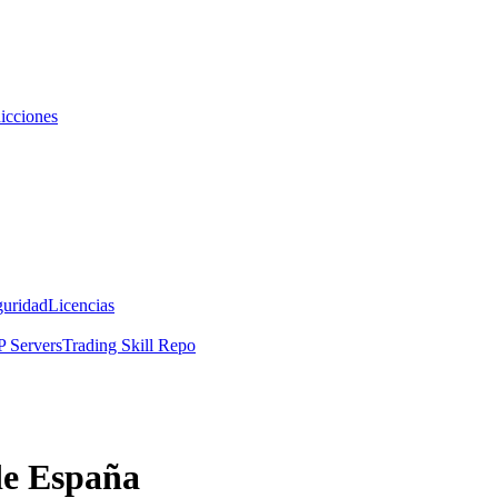
icciones
guridad
Licencias
 Servers
Trading Skill Repo
de España