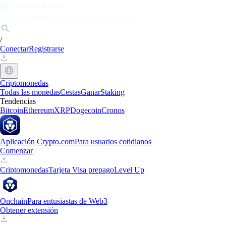
Mercados
Particulares
Empresas
Descubrir
/
Conectar
Registrarse
Criptomonedas
Todas las monedas
Cestas
Ganar
Staking
Tendencias
Bitcoin
Ethereum
XRP
Dogecoin
Cronos
Aplicación Crypto.com
Para usuarios cotidianos
Comenzar
Criptomonedas
Tarjeta Visa prepago
Level Up
Onchain
Para entusiastas de Web3
Obtener extensión