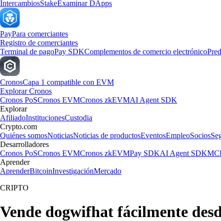
Intercambios
Stake
Examinar DApps
Pay
Para comerciantes
Registro de comerciantes
Terminal de pago
Pay SDK
Complementos de comercio electrónico
Pred
Cronos
Capa 1 compatible con EVM
Explorar Cronos
Cronos PoS
Cronos EVM
Cronos zkEVM
AI Agent SDK
Explorar
Afiliado
Instituciones
Custodia
Crypto.com
Quiénes somos
Noticias
Noticias de productos
Eventos
Empleo
Socios
Se
Desarrolladores
Cronos PoS
Cronos EVM
Cronos zkEVM
Pay SDK
AI Agent SDK
MCP
Aprender
Aprender
Bitcoin
Investigación
Mercado
CRIPTO
Vende dogwifhat fácilmente des