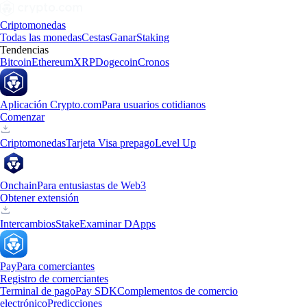
Criptomonedas
Todas las monedas
Cestas
Ganar
Staking
Tendencias
Bitcoin
Ethereum
XRP
Dogecoin
Cronos
Aplicación Crypto.com
Para usuarios cotidianos
Comenzar
Criptomonedas
Tarjeta Visa prepago
Level Up
Onchain
Para entusiastas de Web3
Obtener extensión
Intercambios
Stake
Examinar DApps
Pay
Para comerciantes
Registro de comerciantes
Terminal de pago
Pay SDK
Complementos de comercio
electrónico
Predicciones