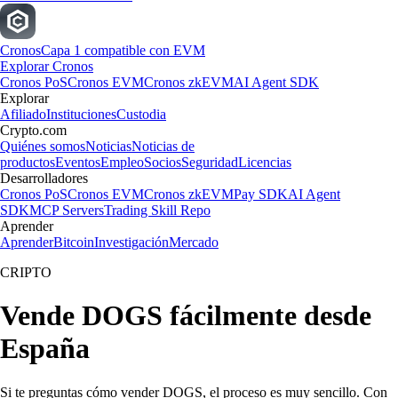
Cronos
Capa 1 compatible con EVM
Explorar Cronos
Cronos PoS
Cronos EVM
Cronos zkEVM
AI Agent SDK
Explorar
Afiliado
Instituciones
Custodia
Crypto.com
Quiénes somos
Noticias
Noticias de
productos
Eventos
Empleo
Socios
Seguridad
Licencias
Desarrolladores
Cronos PoS
Cronos EVM
Cronos zkEVM
Pay SDK
AI Agent
SDK
MCP Servers
Trading Skill Repo
Aprender
Aprender
Bitcoin
Investigación
Mercado
CRIPTO
Vende DOGS fácilmente desde
España
Si te preguntas cómo vender DOGS, el proceso es muy sencillo. Con