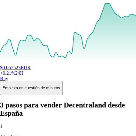
$
0.057523
EUR
+
0.21
%
24H
Buy
Empieza en cuestión de minutos
3 pasos para vender Decentraland desde
España
1