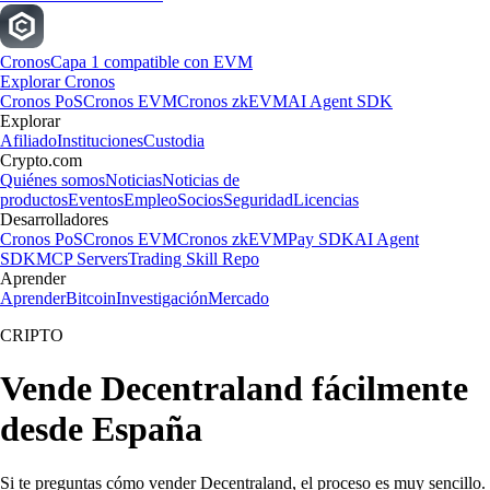
Cronos
Capa 1 compatible con EVM
Explorar Cronos
Cronos PoS
Cronos EVM
Cronos zkEVM
AI Agent SDK
Explorar
Afiliado
Instituciones
Custodia
Crypto.com
Quiénes somos
Noticias
Noticias de
productos
Eventos
Empleo
Socios
Seguridad
Licencias
Desarrolladores
Cronos PoS
Cronos EVM
Cronos zkEVM
Pay SDK
AI Agent
SDK
MCP Servers
Trading Skill Repo
Aprender
Aprender
Bitcoin
Investigación
Mercado
CRIPTO
Vende Decentraland fácilmente
desde España
Si te preguntas cómo vender Decentraland, el proceso es muy sencillo.