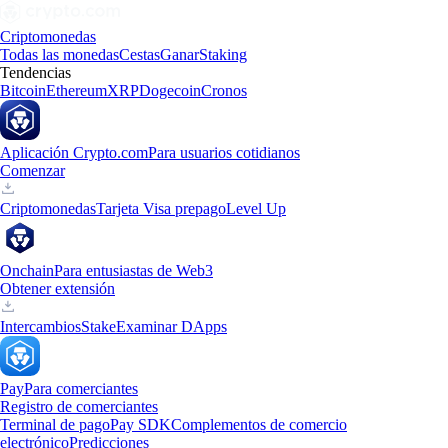
Criptomonedas
Todas las monedas
Cestas
Ganar
Staking
Tendencias
Bitcoin
Ethereum
XRP
Dogecoin
Cronos
Aplicación Crypto.com
Para usuarios cotidianos
Comenzar
Criptomonedas
Tarjeta Visa prepago
Level Up
Onchain
Para entusiastas de Web3
Obtener extensión
Intercambios
Stake
Examinar DApps
Pay
Para comerciantes
Registro de comerciantes
Terminal de pago
Pay SDK
Complementos de comercio
electrónico
Predicciones