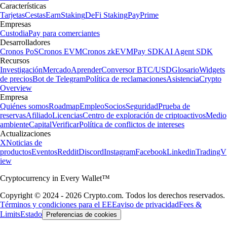
Características
Tarjetas
Cestas
Earn
Staking
DeFi Staking
Pay
Prime
Empresas
Custodia
Pay para comerciantes
Desarrolladores
Cronos PoS
Cronos EVM
Cronos zkEVM
Pay SDK
AI Agent SDK
Recursos
Investigación
Mercado
Aprender
Conversor BTC/USD
Glosario
Widgets
de precios
Bot de Telegram
Política de reclamaciones
Asistencia
Crypto
Overview
Empresa
Quiénes somos
Roadmap
Empleo
Socios
Seguridad
Prueba de
reservas
Afiliado
Licencias
Centro de exploración de criptoactivos
Medio
ambiente
Capital
Verificar
Política de conflictos de intereses
Actualizaciones
X
Noticias de
productos
Eventos
Reddit
Discord
Instagram
Facebook
Linkedin
TradingV
iew
Cryptocurrency in Every Wallet™
Copyright © 2024 - 2026 Crypto.com. Todos los derechos reservados.
Términos y condiciones para el EEE
aviso de privacidad
Fees &
Limits
Estado
Preferencias de cookies