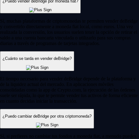
¿Puedo vender deBridge por moneda fiat?
Sí, muchas plataformas de criptomonedas te permiten vender deBridge
y convertirlo directamente a moneda fiat local, como euros. Una vez
realizada la conversión, los usuarios suelen tener la opción de retirar el
saldo a una cuenta bancaria vinculada o utilizarlo para sus compras
diarias a través de programas de tarjetas integrados.
¿Cuánto se tarda en vender deBridge?
El tiempo necesario para vender deBridge depende de la plataforma y
de la liquidez actual del mercado. En aplicaciones móviles
consolidadas como la app de Crypto.com, la ejecución de las órdenes
suele ser rápida, lo que te permite vender tus activos de forma eficiente
en cuanto decidas iniciar la transacción.
¿Puedo cambiar deBridge por otra criptomoneda?
Sí, si prefieres no cambiar tus fondos a moneda fiat, a menudo puedes