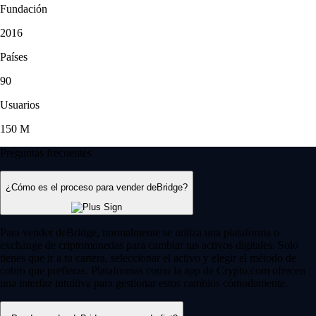
Fundación
2016
Países
90
Usuarios
150 M
Preguntas frecuentes
¿Cómo es el proceso para vender deBridge?
Para vender deBridge, normalmente se utiliza una plataforma o
exchange de criptomonedas para cambiar tus activos digitales. Solo
tienes que ir a tu cartera, seleccionar el activo y elegir el método de
cobro que prefieras. Plataformas como la app de Crypto.com ofrecen
una interfaz intuitiva para gestionar estos cambios cómodamente.