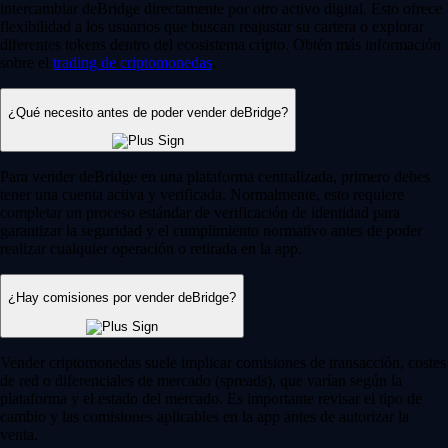
intercambiar deBridge directamente por otro activo digital. Esto ofrece
flexibilidad a los usuarios que buscan reajustar su cartera o explorar
diferentes tokens dentro del ecosistema cripto. Obtén más información
sobre el
trading de criptomonedas
.
¿Qué necesito antes de poder vender deBridge?
Para vender deBridge en una plataforma centralizada, primero debes
tener una cuenta activa y verificada. Normalmente, esto requiere
completar un proceso estándar de verificación de identidad para
garantizar la seguridad y el cumplimiento normativo antes de poder
realizar cualquier operación o retirada en la app.
¿Hay comisiones por vender deBridge?
Vender criptomonedas suele implicar comisiones de transacción, costes
de red o diferenciales de mercado (spreads), que varían según la
plataforma y el estado del mercado. Es importante revisar el tipo de
cambio y las comisiones aplicables en la app antes de autorizar la
venta.