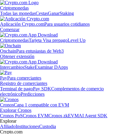
Criptomonedas
Todas las monedas
Cestas
Ganar
Staking
Aplicación Crypto.com
Para usuarios cotidianos
Comenzar
Criptomonedas
Tarjeta Visa prepago
Level Up
Onchain
Para entusiastas de Web3
Obtener extensión
Intercambios
Stake
Examinar DApps
Pay
Para comerciantes
Registro de comerciantes
Terminal de pago
Pay SDK
Complementos de comercio
electrónico
Predicciones
Cronos
Capa 1 compatible con EVM
Explorar Cronos
Cronos PoS
Cronos EVM
Cronos zkEVM
AI Agent SDK
Explorar
Afiliado
Instituciones
Custodia
Crypto.com