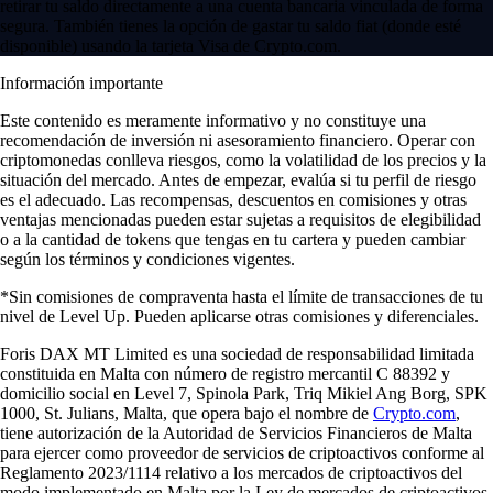
retirar tu saldo directamente a una cuenta bancaria vinculada de forma
segura. También tienes la opción de gastar tu saldo fiat (donde esté
disponible) usando la tarjeta Visa de Crypto.com.
Información importante
Este contenido es meramente informativo y no constituye una
recomendación de inversión ni asesoramiento financiero. Operar con
criptomonedas conlleva riesgos, como la volatilidad de los precios y la
situación del mercado. Antes de empezar, evalúa si tu perfil de riesgo
es el adecuado. Las recompensas, descuentos en comisiones y otras
ventajas mencionadas pueden estar sujetas a requisitos de elegibilidad
o a la cantidad de tokens que tengas en tu cartera y pueden cambiar
según los términos y condiciones vigentes.
*Sin comisiones de compraventa hasta el límite de transacciones de tu
nivel de Level Up. Pueden aplicarse otras comisiones y diferenciales.
Foris DAX MT Limited es una sociedad de responsabilidad limitada
constituida en Malta con número de registro mercantil C 88392 y
domicilio social en Level 7, Spinola Park, Triq Mikiel Ang Borg, SPK
1000, St. Julians, Malta, que opera bajo el nombre de
Crypto.com
,
tiene autorización de la Autoridad de Servicios Financieros de Malta
para ejercer como proveedor de servicios de criptoactivos conforme al
Reglamento 2023/1114 relativo a los mercados de criptoactivos del
modo implementado en Malta por la Ley de mercados de criptoactivos.