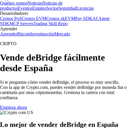
Quiénes somos
Noticias
Noticias de
productos
Eventos
Empleo
Socios
Seguridad
Licencias
Desarrolladores
Cronos PoS
Cronos EVM
Cronos zkEVM
Pay SDK
AI Agent
SDK
MCP Servers
Trading Skill Repo
Aprender
Aprender
Bitcoin
Investigación
Mercado
CRIPTO
Vende deBridge fácilmente
desde España
Si te preguntas cómo vender deBridge, el proceso es muy sencillo.
Con la app de Crypto.com, puedes vender deBridge por moneda fiat o
cambiarla por otras criptomonedas. Gestiona tu cartera con total
confianza.
Empieza ahora
Lo mejor de vender deBridge en España