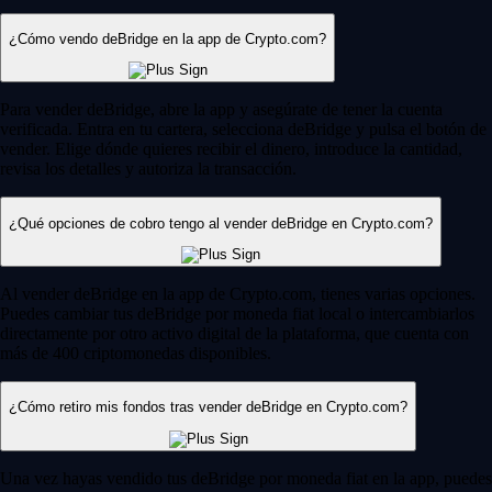
¿Cómo vendo deBridge en la app de Crypto.com?
Para vender deBridge, abre la app y asegúrate de tener la cuenta
verificada. Entra en tu cartera, selecciona deBridge y pulsa el botón de
vender. Elige dónde quieres recibir el dinero, introduce la cantidad,
revisa los detalles y autoriza la transacción.
¿Qué opciones de cobro tengo al vender deBridge en Crypto.com?
Al vender deBridge en la app de Crypto.com, tienes varias opciones.
Puedes cambiar tus deBridge por moneda fiat local o intercambiarlos
directamente por otro activo digital de la plataforma, que cuenta con
más de 400 criptomonedas disponibles.
¿Cómo retiro mis fondos tras vender deBridge en Crypto.com?
Una vez hayas vendido tus deBridge por moneda fiat en la app, puedes