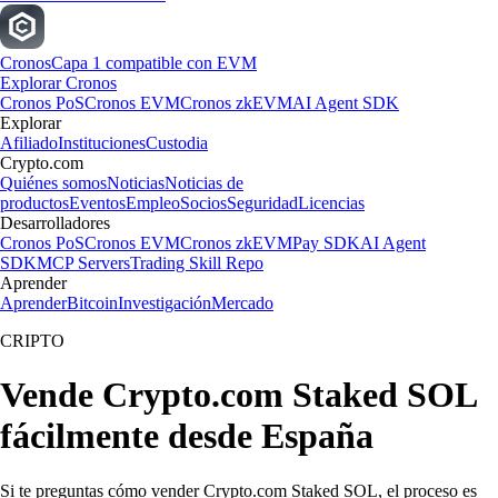
Cronos
Capa 1 compatible con EVM
Explorar Cronos
Cronos PoS
Cronos EVM
Cronos zkEVM
AI Agent SDK
Explorar
Afiliado
Instituciones
Custodia
Crypto.com
Quiénes somos
Noticias
Noticias de
productos
Eventos
Empleo
Socios
Seguridad
Licencias
Desarrolladores
Cronos PoS
Cronos EVM
Cronos zkEVM
Pay SDK
AI Agent
SDK
MCP Servers
Trading Skill Repo
Aprender
Aprender
Bitcoin
Investigación
Mercado
CRIPTO
Vende Crypto.com Staked SOL
fácilmente desde España
Si te preguntas cómo vender Crypto.com Staked SOL, el proceso es