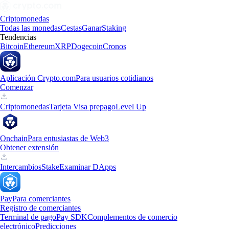
Criptomonedas
Todas las monedas
Cestas
Ganar
Staking
Tendencias
Bitcoin
Ethereum
XRP
Dogecoin
Cronos
Aplicación Crypto.com
Para usuarios cotidianos
Comenzar
Criptomonedas
Tarjeta Visa prepago
Level Up
Onchain
Para entusiastas de Web3
Obtener extensión
Intercambios
Stake
Examinar DApps
Pay
Para comerciantes
Registro de comerciantes
Terminal de pago
Pay SDK
Complementos de comercio
electrónico
Predicciones