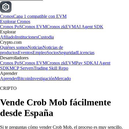
Cronos
Capa 1 compatible con EVM
Explorar Cronos
Cronos PoS
Cronos EVM
Cronos zkEVM
AI Agent SDK
Explorar
Afiliado
Instituciones
Custodia
Crypto.com
Quiénes somos
Noticias
Noticias de
productos
Eventos
Empleo
Socios
Seguridad
Licencias
Desarrolladores
Cronos PoS
Cronos EVM
Cronos zkEVM
Pay SDK
AI Agent
SDK
MCP Servers
Trading Skill Repo
Aprender
Aprender
Bitcoin
Investigación
Mercado
CRIPTO
Vende Crob Mob fácilmente
desde España
Si te preguntas cómo vender Crob Mob, el proceso es muy sencillo.