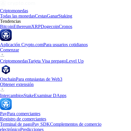
Criptomonedas
Todas las monedas
Cestas
Ganar
Staking
Tendencias
Bitcoin
Ethereum
XRP
Dogecoin
Cronos
Aplicación Crypto.com
Para usuarios cotidianos
Comenzar
Criptomonedas
Tarjeta Visa prepago
Level Up
Onchain
Para entusiastas de Web3
Obtener extensión
Intercambios
Stake
Examinar DApps
Pay
Para comerciantes
Registro de comerciantes
Terminal de pago
Pay SDK
Complementos de comercio
electrónico
Predicciones