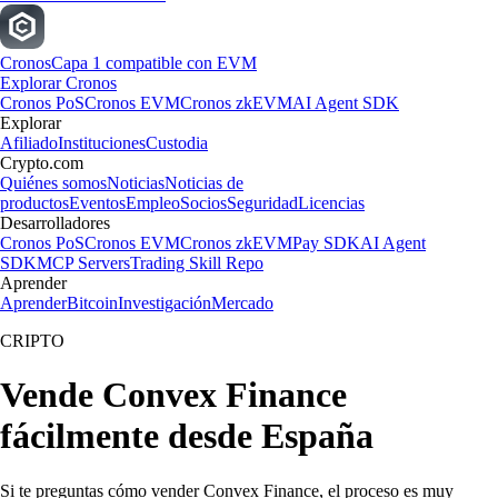
Cronos
Capa 1 compatible con EVM
Explorar Cronos
Cronos PoS
Cronos EVM
Cronos zkEVM
AI Agent SDK
Explorar
Afiliado
Instituciones
Custodia
Crypto.com
Quiénes somos
Noticias
Noticias de
productos
Eventos
Empleo
Socios
Seguridad
Licencias
Desarrolladores
Cronos PoS
Cronos EVM
Cronos zkEVM
Pay SDK
AI Agent
SDK
MCP Servers
Trading Skill Repo
Aprender
Aprender
Bitcoin
Investigación
Mercado
CRIPTO
Vende Convex Finance
fácilmente desde España
Si te preguntas cómo vender Convex Finance, el proceso es muy