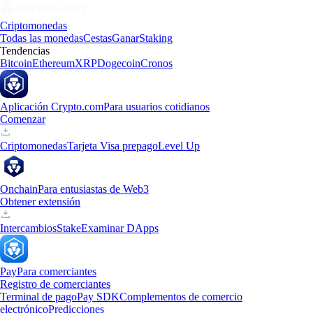
Criptomonedas
Todas las monedas
Cestas
Ganar
Staking
Tendencias
Bitcoin
Ethereum
XRP
Dogecoin
Cronos
Aplicación Crypto.com
Para usuarios cotidianos
Comenzar
Criptomonedas
Tarjeta Visa prepago
Level Up
Onchain
Para entusiastas de Web3
Obtener extensión
Intercambios
Stake
Examinar DApps
Pay
Para comerciantes
Registro de comerciantes
Terminal de pago
Pay SDK
Complementos de comercio
electrónico
Predicciones