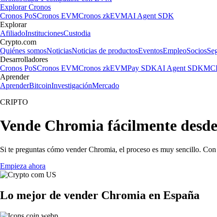
Explorar Cronos
Cronos PoS
Cronos EVM
Cronos zkEVM
AI Agent SDK
Explorar
Afiliado
Instituciones
Custodia
Crypto.com
Quiénes somos
Noticias
Noticias de productos
Eventos
Empleo
Socios
Se
Desarrolladores
Cronos PoS
Cronos EVM
Cronos zkEVM
Pay SDK
AI Agent SDK
MCP
Aprender
Aprender
Bitcoin
Investigación
Mercado
CRIPTO
Vende Chromia fácilmente desd
Si te preguntas cómo vender Chromia, el proceso es muy sencillo. Con 
Empieza ahora
Lo mejor de vender Chromia en España