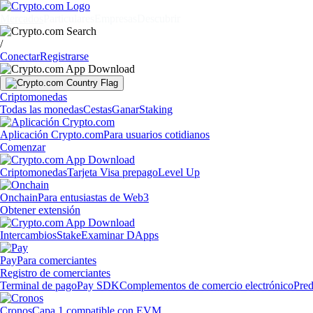
Mercados
Particulares
Empresas
Descubrir
/
Conectar
Registrarse
Criptomonedas
Todas las monedas
Cestas
Ganar
Staking
Aplicación Crypto.com
Para usuarios cotidianos
Comenzar
Criptomonedas
Tarjeta Visa prepago
Level Up
Onchain
Para entusiastas de Web3
Obtener extensión
Intercambios
Stake
Examinar DApps
Pay
Para comerciantes
Registro de comerciantes
Terminal de pago
Pay SDK
Complementos de comercio electrónico
Pred
Cronos
Capa 1 compatible con EVM