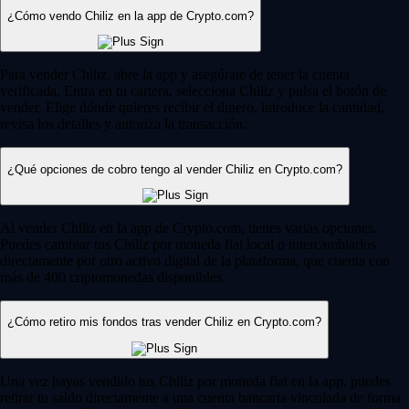
¿Cómo vendo Chiliz en la app de Crypto.com?
Para vender Chiliz, abre la app y asegúrate de tener la cuenta
verificada. Entra en tu cartera, selecciona Chiliz y pulsa el botón de
vender. Elige dónde quieres recibir el dinero, introduce la cantidad,
revisa los detalles y autoriza la transacción.
¿Qué opciones de cobro tengo al vender Chiliz en Crypto.com?
Al vender Chiliz en la app de Crypto.com, tienes varias opciones.
Puedes cambiar tus Chiliz por moneda fiat local o intercambiarlos
directamente por otro activo digital de la plataforma, que cuenta con
más de 400 criptomonedas disponibles.
¿Cómo retiro mis fondos tras vender Chiliz en Crypto.com?
Una vez hayas vendido tus Chiliz por moneda fiat en la app, puedes
retirar tu saldo directamente a una cuenta bancaria vinculada de forma