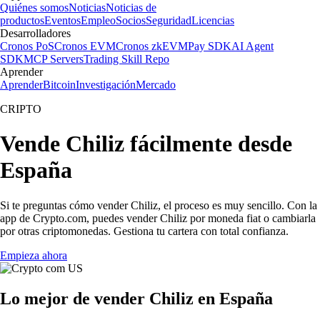
Quiénes somos
Noticias
Noticias de
productos
Eventos
Empleo
Socios
Seguridad
Licencias
Desarrolladores
Cronos PoS
Cronos EVM
Cronos zkEVM
Pay SDK
AI Agent
SDK
MCP Servers
Trading Skill Repo
Aprender
Aprender
Bitcoin
Investigación
Mercado
CRIPTO
Vende Chiliz fácilmente desde
España
Si te preguntas cómo vender Chiliz, el proceso es muy sencillo. Con la
app de Crypto.com, puedes vender Chiliz por moneda fiat o cambiarla
por otras criptomonedas. Gestiona tu cartera con total confianza.
Empieza ahora
Lo mejor de vender Chiliz en España