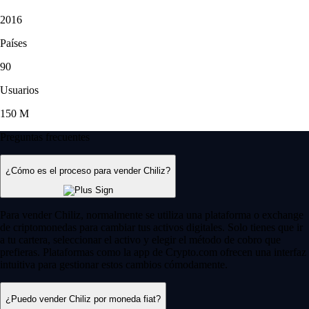
2016
Países
90
Usuarios
150 M
Preguntas frecuentes
¿Cómo es el proceso para vender Chiliz?
Para vender Chiliz, normalmente se utiliza una plataforma o exchange
de criptomonedas para cambiar tus activos digitales. Solo tienes que ir
a tu cartera, seleccionar el activo y elegir el método de cobro que
prefieras. Plataformas como la app de Crypto.com ofrecen una interfaz
intuitiva para gestionar estos cambios cómodamente.
¿Puedo vender Chiliz por moneda fiat?