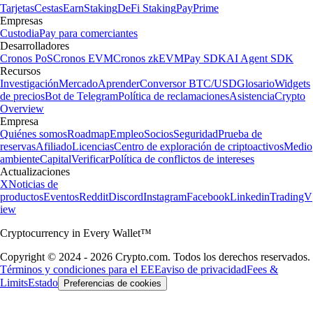
Tarjetas
Cestas
Earn
Staking
DeFi Staking
Pay
Prime
Empresas
Custodia
Pay para comerciantes
Desarrolladores
Cronos PoS
Cronos EVM
Cronos zkEVM
Pay SDK
AI Agent SDK
Recursos
Investigación
Mercado
Aprender
Conversor BTC/USD
Glosario
Widgets
de precios
Bot de Telegram
Política de reclamaciones
Asistencia
Crypto
Overview
Empresa
Quiénes somos
Roadmap
Empleo
Socios
Seguridad
Prueba de
reservas
Afiliado
Licencias
Centro de exploración de criptoactivos
Medio
ambiente
Capital
Verificar
Política de conflictos de intereses
Actualizaciones
X
Noticias de
productos
Eventos
Reddit
Discord
Instagram
Facebook
Linkedin
TradingV
iew
Cryptocurrency in Every Wallet™
Copyright © 2024 - 2026 Crypto.com. Todos los derechos reservados.
Términos y condiciones para el EEE
aviso de privacidad
Fees &
Limits
Estado
Preferencias de cookies