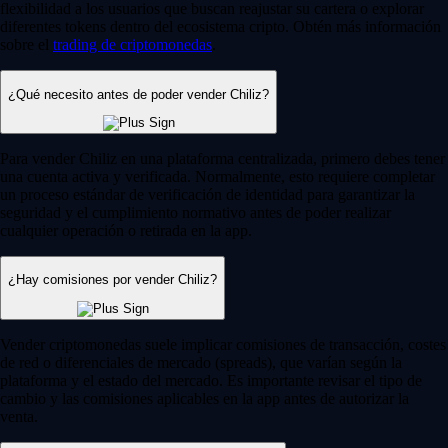
flexibilidad a los usuarios que buscan reajustar su cartera o explorar
diferentes tokens dentro del ecosistema cripto. Obtén más información
sobre el
trading de criptomonedas
.
¿Qué necesito antes de poder vender Chiliz?
Para vender Chiliz en una plataforma centralizada, primero debes tener
una cuenta activa y verificada. Normalmente, esto requiere completar
un proceso estándar de verificación de identidad para garantizar la
seguridad y el cumplimiento normativo antes de poder realizar
cualquier operación o retirada en la app.
¿Hay comisiones por vender Chiliz?
Vender criptomonedas suele implicar comisiones de transacción, costes
de red o diferenciales de mercado (spreads), que varían según la
plataforma y el estado del mercado. Es importante revisar el tipo de
cambio y las comisiones aplicables en la app antes de autorizar la
venta.