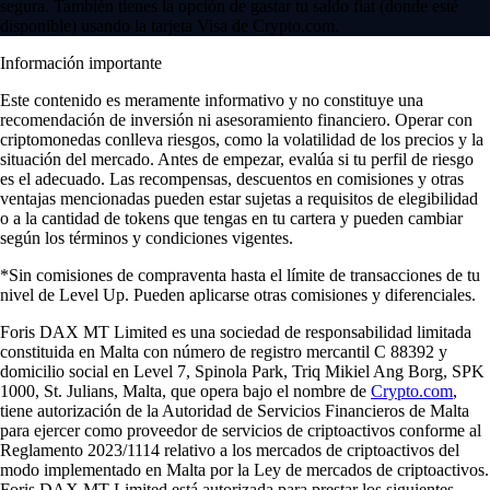
segura. También tienes la opción de gastar tu saldo fiat (donde esté
disponible) usando la tarjeta Visa de Crypto.com.
Información importante
Este contenido es meramente informativo y no constituye una
recomendación de inversión ni asesoramiento financiero. Operar con
criptomonedas conlleva riesgos, como la volatilidad de los precios y la
situación del mercado. Antes de empezar, evalúa si tu perfil de riesgo
es el adecuado. Las recompensas, descuentos en comisiones y otras
ventajas mencionadas pueden estar sujetas a requisitos de elegibilidad
o a la cantidad de tokens que tengas en tu cartera y pueden cambiar
según los términos y condiciones vigentes.
*Sin comisiones de compraventa hasta el límite de transacciones de tu
nivel de Level Up. Pueden aplicarse otras comisiones y diferenciales.
Foris DAX MT Limited es una sociedad de responsabilidad limitada
constituida en Malta con número de registro mercantil C 88392 y
domicilio social en Level 7, Spinola Park, Triq Mikiel Ang Borg, SPK
1000, St. Julians, Malta, que opera bajo el nombre de
Crypto.com
,
tiene autorización de la Autoridad de Servicios Financieros de Malta
para ejercer como proveedor de servicios de criptoactivos conforme al
Reglamento 2023/1114 relativo a los mercados de criptoactivos del
modo implementado en Malta por la Ley de mercados de criptoactivos.
Foris DAX MT Limited está autorizada para prestar los siguientes