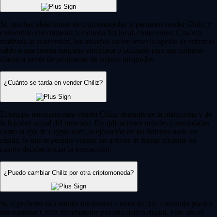
Sí, muchas plataformas de criptomonedas te permiten vender Chiliz y
convertirlo directamente a moneda fiat local, como euros. Una vez
realizada la conversión, los usuarios suelen tener la opción de retirar el
saldo a una cuenta bancaria vinculada o utilizarlo para sus compras
diarias a través de programas de tarjetas integrados.
¿Cuánto se tarda en vender Chiliz?
El tiempo necesario para vender Chiliz depende de la plataforma y de
la liquidez actual del mercado. En aplicaciones móviles consolidadas
como la app de Crypto.com, la ejecución de las órdenes suele ser
rápida, lo que te permite vender tus activos de forma eficiente en
cuanto decidas iniciar la transacción.
¿Puedo cambiar Chiliz por otra criptomoneda?
Sí, si prefieres no cambiar tus fondos a moneda fiat, a menudo puedes
intercambiar Chiliz directamente por otro activo digital. Esto ofrece