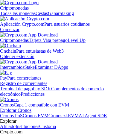
Criptomonedas
Todas las monedas
Cestas
Ganar
Staking
Aplicación Crypto.com
Para usuarios cotidianos
Comenzar
Criptomonedas
Tarjeta Visa prepago
Level Up
Onchain
Para entusiastas de Web3
Obtener extensión
Intercambios
Stake
Examinar DApps
Pay
Para comerciantes
Registro de comerciantes
Terminal de pago
Pay SDK
Complementos de comercio
electrónico
Predicciones
Cronos
Capa 1 compatible con EVM
Explorar Cronos
Cronos PoS
Cronos EVM
Cronos zkEVM
AI Agent SDK
Explorar
Afiliado
Instituciones
Custodia
Crypto.com