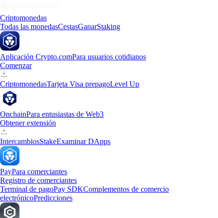
Criptomonedas
Todas las monedas
Cestas
Ganar
Staking
Aplicación Crypto.com
Para usuarios cotidianos
Comenzar
Criptomonedas
Tarjeta Visa prepago
Level Up
Onchain
Para entusiastas de Web3
Obtener extensión
Intercambios
Stake
Examinar DApps
Pay
Para comerciantes
Registro de comerciantes
Terminal de pago
Pay SDK
Complementos de comercio
electrónico
Predicciones