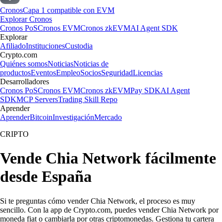
Cronos
Capa 1 compatible con EVM
Explorar Cronos
Cronos PoS
Cronos EVM
Cronos zkEVM
AI Agent SDK
Explorar
Afiliado
Instituciones
Custodia
Crypto.com
Quiénes somos
Noticias
Noticias de
productos
Eventos
Empleo
Socios
Seguridad
Licencias
Desarrolladores
Cronos PoS
Cronos EVM
Cronos zkEVM
Pay SDK
AI Agent
SDK
MCP Servers
Trading Skill Repo
Aprender
Aprender
Bitcoin
Investigación
Mercado
CRIPTO
Vende Chia Network fácilmente
desde España
Si te preguntas cómo vender Chia Network, el proceso es muy
sencillo. Con la app de Crypto.com, puedes vender Chia Network por
moneda fiat o cambiarla por otras criptomonedas. Gestiona tu cartera