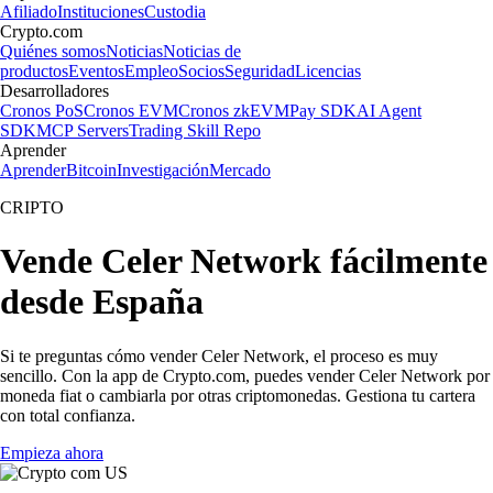
Afiliado
Instituciones
Custodia
Crypto.com
Quiénes somos
Noticias
Noticias de
productos
Eventos
Empleo
Socios
Seguridad
Licencias
Desarrolladores
Cronos PoS
Cronos EVM
Cronos zkEVM
Pay SDK
AI Agent
SDK
MCP Servers
Trading Skill Repo
Aprender
Aprender
Bitcoin
Investigación
Mercado
CRIPTO
Vende Celer Network fácilmente
desde España
Si te preguntas cómo vender Celer Network, el proceso es muy
sencillo. Con la app de Crypto.com, puedes vender Celer Network por
moneda fiat o cambiarla por otras criptomonedas. Gestiona tu cartera
con total confianza.
Empieza ahora