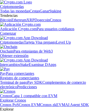
Criptomonedas
Todas las monedas
Cestas
Ganar
Staking
Tendencias
Bitcoin
Ethereum
XRP
Dogecoin
Cronos
Aplicación Crypto.com
Para usuarios cotidianos
Comenzar
Criptomonedas
Tarjeta Visa prepago
Level Up
Onchain
Para entusiastas de Web3
Obtener extensión
Intercambios
Stake
Examinar DApps
Pay
Para comerciantes
Registro de comerciantes
Terminal de pago
Pay SDK
Complementos de comercio
electrónico
Predicciones
Cronos
Capa 1 compatible con EVM
Explorar Cronos
Cronos PoS
Cronos EVM
Cronos zkEVM
AI Agent SDK
Explorar