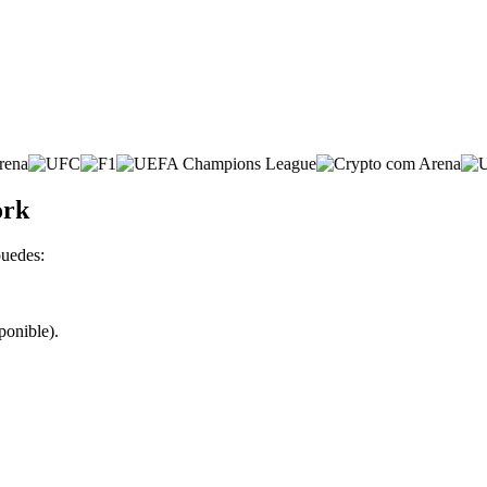
ork
puedes:
ponible).