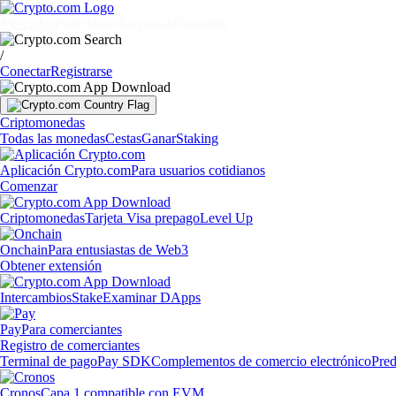
Mercados
Particulares
Empresas
Descubrir
/
Conectar
Registrarse
Criptomonedas
Todas las monedas
Cestas
Ganar
Staking
Aplicación Crypto.com
Para usuarios cotidianos
Comenzar
Criptomonedas
Tarjeta Visa prepago
Level Up
Onchain
Para entusiastas de Web3
Obtener extensión
Intercambios
Stake
Examinar DApps
Pay
Para comerciantes
Registro de comerciantes
Terminal de pago
Pay SDK
Complementos de comercio electrónico
Pred
Cronos
Capa 1 compatible con EVM