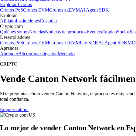
Explorar Cronos
Cronos PoS
Cronos EVM
Cronos zkEVM
AI Agent SDK
Explorar
Afiliado
Instituciones
Custodia
Crypto.com
Quiénes somos
Noticias
Noticias de productos
Eventos
Empleo
Socios
Se
Desarrolladores
Cronos PoS
Cronos EVM
Cronos zkEVM
Pay SDK
AI Agent SDK
MCP
Aprender
Aprender
Bitcoin
Investigación
Mercado
CRIPTO
Vende Canton Network fácilmen
Si te preguntas cómo vender Canton Network, el proceso es muy sencil
total confianza.
Empieza ahora
Lo mejor de vender Canton Network en Es