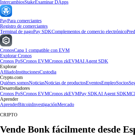
Intercambios
Stake
Examinar DApps
Pay
Para comerciantes
Registro de comerciantes
Terminal de pago
Pay SDK
Complementos de comercio electrónico
Pred
Cronos
Capa 1 compatible con EVM
Explorar Cronos
Cronos PoS
Cronos EVM
Cronos zkEVM
AI Agent SDK
Explorar
Afiliado
Instituciones
Custodia
Crypto.com
Quiénes somos
Noticias
Noticias de productos
Eventos
Empleo
Socios
Se
Desarrolladores
Cronos PoS
Cronos EVM
Cronos zkEVM
Pay SDK
AI Agent SDK
MCP
Aprender
Aprender
Bitcoin
Investigación
Mercado
CRIPTO
Vende Bonk fácilmente desde E