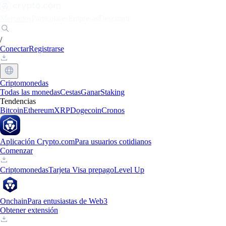
Mercados
Particulares
Empresas
Descubrir
/
Conectar
Registrarse
Criptomonedas
Todas las monedas
Cestas
Ganar
Staking
Tendencias
Bitcoin
Ethereum
XRP
Dogecoin
Cronos
Aplicación Crypto.com
Para usuarios cotidianos
Comenzar
Criptomonedas
Tarjeta Visa prepago
Level Up
Onchain
Para entusiastas de Web3
Obtener extensión