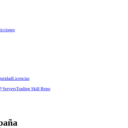
icciones
guridad
Licencias
 Servers
Trading Skill Repo
spaña