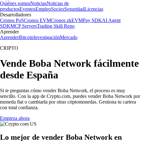
Quiénes somos
Noticias
Noticias de
productos
Eventos
Empleo
Socios
Seguridad
Licencias
Desarrolladores
Cronos PoS
Cronos EVM
Cronos zkEVM
Pay SDK
AI Agent
SDK
MCP Servers
Trading Skill Repo
Aprender
Aprender
Bitcoin
Investigación
Mercado
CRIPTO
Vende Boba Network fácilmente
desde España
Si te preguntas cómo vender Boba Network, el proceso es muy
sencillo. Con la app de Crypto.com, puedes vender Boba Network por
moneda fiat o cambiarla por otras criptomonedas. Gestiona tu cartera
con total confianza.
Empieza ahora
Lo mejor de vender Boba Network en