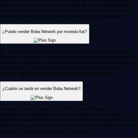
tienes que ir a tu cartera, seleccionar el activo y elegir el método de
cobro que prefieras. Plataformas como la app de Crypto.com ofrecen
una interfaz intuitiva para gestionar estos cambios cómodamente.
¿Puedo vender Boba Network por moneda fiat?
Sí, muchas plataformas de criptomonedas te permiten vender Boba
Network y convertirlo directamente a moneda fiat local, como euros.
Una vez realizada la conversión, los usuarios suelen tener la opción de
retirar el saldo a una cuenta bancaria vinculada o utilizarlo para sus
compras diarias a través de programas de tarjetas integrados.
¿Cuánto se tarda en vender Boba Network?
El tiempo necesario para vender Boba Network depende de la
plataforma y de la liquidez actual del mercado. En aplicaciones
móviles consolidadas como la app de Crypto.com, la ejecución de las
órdenes suele ser rápida, lo que te permite vender tus activos de forma
eficiente en cuanto decidas iniciar la transacción.