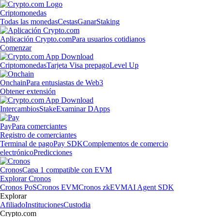
Criptomonedas
Todas las monedas
Cestas
Ganar
Staking
Aplicación Crypto.com
Para usuarios cotidianos
Comenzar
Criptomonedas
Tarjeta Visa prepago
Level Up
Onchain
Para entusiastas de Web3
Obtener extensión
Intercambios
Stake
Examinar DApps
Pay
Para comerciantes
Registro de comerciantes
Terminal de pago
Pay SDK
Complementos de comercio
electrónico
Predicciones
Cronos
Capa 1 compatible con EVM
Explorar Cronos
Cronos PoS
Cronos EVM
Cronos zkEVM
AI Agent SDK
Explorar
Afiliado
Instituciones
Custodia
Crypto.com