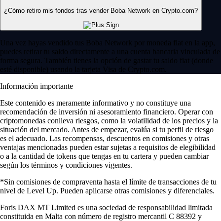
¿Cómo retiro mis fondos tras vender Boba Network en Crypto.com?
Una vez hayas vendido tus Boba Network por moneda fiat en la app,
puedes retirar tu saldo directamente a una cuenta bancaria vinculada de
forma segura. También tienes la opción de gastar tu saldo fiat (donde
esté disponible) usando la tarjeta Visa de Crypto.com.
Información importante
Este contenido es meramente informativo y no constituye una
recomendación de inversión ni asesoramiento financiero. Operar con
criptomonedas conlleva riesgos, como la volatilidad de los precios y la
situación del mercado. Antes de empezar, evalúa si tu perfil de riesgo
es el adecuado. Las recompensas, descuentos en comisiones y otras
ventajas mencionadas pueden estar sujetas a requisitos de elegibilidad
o a la cantidad de tokens que tengas en tu cartera y pueden cambiar
según los términos y condiciones vigentes.
*Sin comisiones de compraventa hasta el límite de transacciones de tu
nivel de Level Up. Pueden aplicarse otras comisiones y diferenciales.
Foris DAX MT Limited es una sociedad de responsabilidad limitada
constituida en Malta con número de registro mercantil C 88392 y