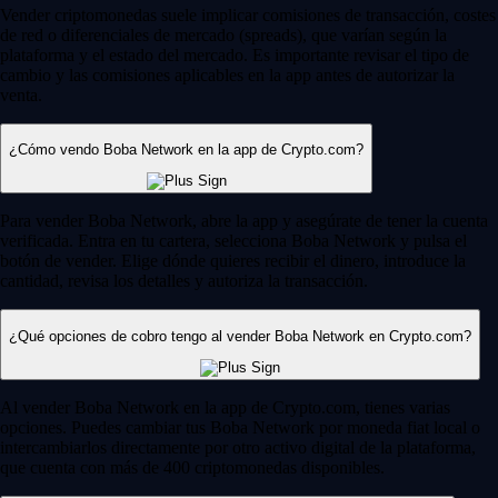
Vender criptomonedas suele implicar comisiones de transacción, costes
de red o diferenciales de mercado (spreads), que varían según la
plataforma y el estado del mercado. Es importante revisar el tipo de
cambio y las comisiones aplicables en la app antes de autorizar la
venta.
¿Cómo vendo Boba Network en la app de Crypto.com?
Para vender Boba Network, abre la app y asegúrate de tener la cuenta
verificada. Entra en tu cartera, selecciona Boba Network y pulsa el
botón de vender. Elige dónde quieres recibir el dinero, introduce la
cantidad, revisa los detalles y autoriza la transacción.
¿Qué opciones de cobro tengo al vender Boba Network en Crypto.com?
Al vender Boba Network en la app de Crypto.com, tienes varias
opciones. Puedes cambiar tus Boba Network por moneda fiat local o
intercambiarlos directamente por otro activo digital de la plataforma,
que cuenta con más de 400 criptomonedas disponibles.