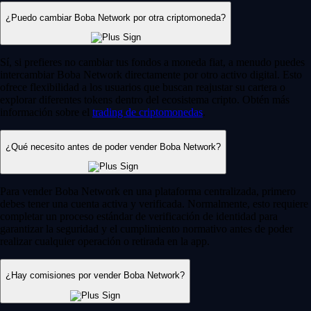
¿Puedo cambiar Boba Network por otra criptomoneda?
Sí, si prefieres no cambiar tus fondos a moneda fiat, a menudo puedes
intercambiar Boba Network directamente por otro activo digital. Esto
ofrece flexibilidad a los usuarios que buscan reajustar su cartera o
explorar diferentes tokens dentro del ecosistema cripto. Obtén más
información sobre el
trading de criptomonedas
.
¿Qué necesito antes de poder vender Boba Network?
Para vender Boba Network en una plataforma centralizada, primero
debes tener una cuenta activa y verificada. Normalmente, esto requiere
completar un proceso estándar de verificación de identidad para
garantizar la seguridad y el cumplimiento normativo antes de poder
realizar cualquier operación o retirada en la app.
¿Hay comisiones por vender Boba Network?