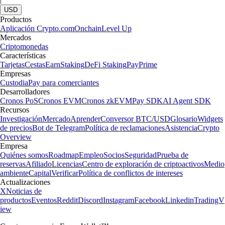
USD
Productos
Aplicación Crypto.com
Onchain
Level Up
Mercados
Criptomonedas
Características
Tarjetas
Cestas
Earn
Staking
DeFi Staking
Pay
Prime
Empresas
Custodia
Pay para comerciantes
Desarrolladores
Cronos PoS
Cronos EVM
Cronos zkEVM
Pay SDK
AI Agent SDK
Recursos
Investigación
Mercado
Aprender
Conversor BTC/USD
Glosario
Widgets
de precios
Bot de Telegram
Política de reclamaciones
Asistencia
Crypto
Overview
Empresa
Quiénes somos
Roadmap
Empleo
Socios
Seguridad
Prueba de
reservas
Afiliado
Licencias
Centro de exploración de criptoactivos
Medio
ambiente
Capital
Verificar
Política de conflictos de intereses
Actualizaciones
X
Noticias de
productos
Eventos
Reddit
Discord
Instagram
Facebook
Linkedin
TradingV
iew