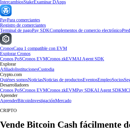
Intercambios
Stake
Examinar DApps
Pay
Para comerciantes
Registro de comerciantes
Terminal de pago
Pay SDK
Complementos de comercio electrónico
Pred
Cronos
Capa 1 compatible con EVM
Explorar Cronos
Cronos PoS
Cronos EVM
Cronos zkEVM
AI Agent SDK
Explorar
Afiliado
Instituciones
Custodia
Crypto.com
Quiénes somos
Noticias
Noticias de productos
Eventos
Empleo
Socios
Se
Desarrolladores
Cronos PoS
Cronos EVM
Cronos zkEVM
Pay SDK
AI Agent SDK
MCP
Aprender
Aprender
Bitcoin
Investigación
Mercado
CRIPTO
Vende Bitcoin Cash fácilmente 