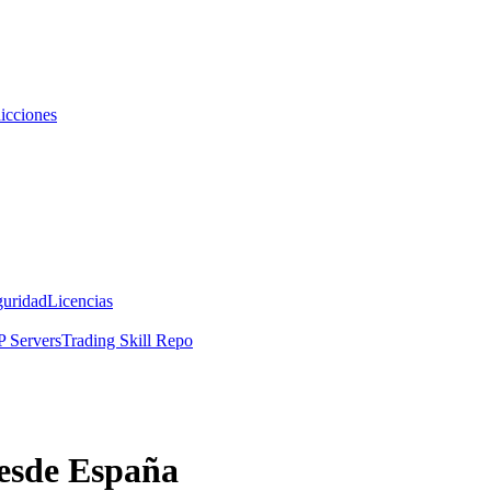
icciones
guridad
Licencias
 Servers
Trading Skill Repo
desde España