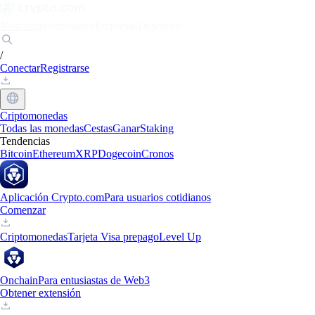
Mercados
Particulares
Empresas
Descubrir
/
Conectar
Registrarse
Criptomonedas
Todas las monedas
Cestas
Ganar
Staking
Tendencias
Bitcoin
Ethereum
XRP
Dogecoin
Cronos
Aplicación Crypto.com
Para usuarios cotidianos
Comenzar
Criptomonedas
Tarjeta Visa prepago
Level Up
Onchain
Para entusiastas de Web3
Obtener extensión