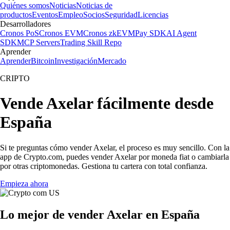
Quiénes somos
Noticias
Noticias de
productos
Eventos
Empleo
Socios
Seguridad
Licencias
Desarrolladores
Cronos PoS
Cronos EVM
Cronos zkEVM
Pay SDK
AI Agent
SDK
MCP Servers
Trading Skill Repo
Aprender
Aprender
Bitcoin
Investigación
Mercado
CRIPTO
Vende Axelar fácilmente desde
España
Si te preguntas cómo vender Axelar, el proceso es muy sencillo. Con la
app de Crypto.com, puedes vender Axelar por moneda fiat o cambiarla
por otras criptomonedas. Gestiona tu cartera con total confianza.
Empieza ahora
Lo mejor de vender Axelar en España