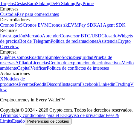
Tarjetas
Cestas
Earn
Staking
DeFi Staking
Pay
Prime
Empresas
Custodia
Pay para comerciantes
Desarrolladores
Cronos PoS
Cronos EVM
Cronos zkEVM
Pay SDK
AI Agent SDK
Recursos
Investigación
Mercado
Aprender
Conversor BTC/USD
Glosario
Widgets
de precios
Bot de Telegram
Política de reclamaciones
Asistencia
Crypto
Overview
Empresa
Quiénes somos
Roadmap
Empleo
Socios
Seguridad
Prueba de
reservas
Afiliado
Licencias
Centro de exploración de criptoactivos
Medio
ambiente
Capital
Verificar
Política de conflictos de intereses
Actualizaciones
X
Noticias de
productos
Eventos
Reddit
Discord
Instagram
Facebook
Linkedin
TradingV
iew
Cryptocurrency in Every Wallet™
Copyright © 2024 - 2026 Crypto.com. Todos los derechos reservados.
Términos y condiciones para el EEE
aviso de privacidad
Fees &
Limits
Estado
Preferencias de cookies