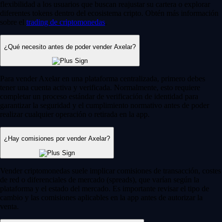
flexibilidad a los usuarios que buscan reajustar su cartera o explorar
diferentes tokens dentro del ecosistema cripto. Obtén más información
sobre el
trading de criptomonedas
.
¿Qué necesito antes de poder vender Axelar?
Para vender Axelar en una plataforma centralizada, primero debes
tener una cuenta activa y verificada. Normalmente, esto requiere
completar un proceso estándar de verificación de identidad para
garantizar la seguridad y el cumplimiento normativo antes de poder
realizar cualquier operación o retirada en la app.
¿Hay comisiones por vender Axelar?
Vender criptomonedas suele implicar comisiones de transacción, costes
de red o diferenciales de mercado (spreads), que varían según la
plataforma y el estado del mercado. Es importante revisar el tipo de
cambio y las comisiones aplicables en la app antes de autorizar la
venta.