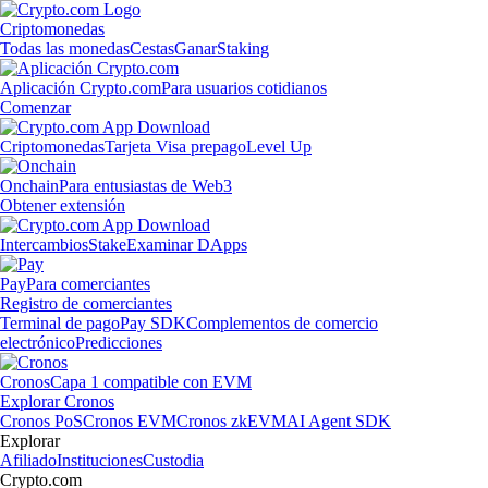
Criptomonedas
Todas las monedas
Cestas
Ganar
Staking
Aplicación Crypto.com
Para usuarios cotidianos
Comenzar
Criptomonedas
Tarjeta Visa prepago
Level Up
Onchain
Para entusiastas de Web3
Obtener extensión
Intercambios
Stake
Examinar DApps
Pay
Para comerciantes
Registro de comerciantes
Terminal de pago
Pay SDK
Complementos de comercio
electrónico
Predicciones
Cronos
Capa 1 compatible con EVM
Explorar Cronos
Cronos PoS
Cronos EVM
Cronos zkEVM
AI Agent SDK
Explorar
Afiliado
Instituciones
Custodia
Crypto.com