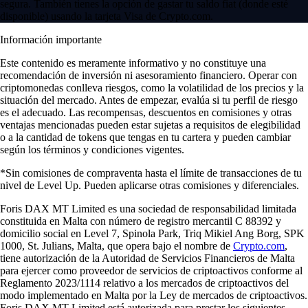
segura. También tienes la opción de gastar tu saldo fiat (donde esté
disponible) usando la tarjeta Visa de Crypto.com.
Información importante
Este contenido es meramente informativo y no constituye una
recomendación de inversión ni asesoramiento financiero. Operar con
criptomonedas conlleva riesgos, como la volatilidad de los precios y la
situación del mercado. Antes de empezar, evalúa si tu perfil de riesgo
es el adecuado. Las recompensas, descuentos en comisiones y otras
ventajas mencionadas pueden estar sujetas a requisitos de elegibilidad
o a la cantidad de tokens que tengas en tu cartera y pueden cambiar
según los términos y condiciones vigentes.
*Sin comisiones de compraventa hasta el límite de transacciones de tu
nivel de Level Up. Pueden aplicarse otras comisiones y diferenciales.
Foris DAX MT Limited es una sociedad de responsabilidad limitada
constituida en Malta con número de registro mercantil C 88392 y
domicilio social en Level 7, Spinola Park, Triq Mikiel Ang Borg, SPK
1000, St. Julians, Malta, que opera bajo el nombre de
Crypto.com
,
tiene autorización de la Autoridad de Servicios Financieros de Malta
para ejercer como proveedor de servicios de criptoactivos conforme al
Reglamento 2023/1114 relativo a los mercados de criptoactivos del
modo implementado en Malta por la Ley de mercados de criptoactivos.
Foris DAX MT Limited está autorizada para prestar los siguientes