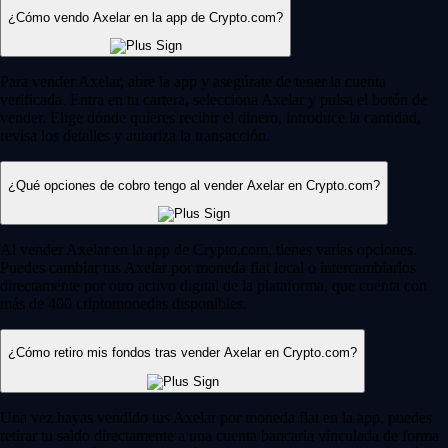
¿Cómo vendo Axelar en la app de Crypto.com?
Para vender Axelar, abre la app y asegúrate de tener la cuenta
verificada. Entra en tu cartera, selecciona Axelar y pulsa el botón de
vender. Elige dónde quieres recibir el dinero, introduce la cantidad,
revisa los detalles y autoriza la transacción.
¿Qué opciones de cobro tengo al vender Axelar en Crypto.com?
Al vender Axelar en la app de Crypto.com, tienes varias opciones.
Puedes cambiar tus Axelar por moneda fiat local o intercambiarlos
directamente por otro activo digital de la plataforma, que cuenta con
más de 400 criptomonedas disponibles.
¿Cómo retiro mis fondos tras vender Axelar en Crypto.com?
Una vez hayas vendido tus Axelar por moneda fiat en la app, puedes
retirar tu saldo directamente a una cuenta bancaria vinculada de forma