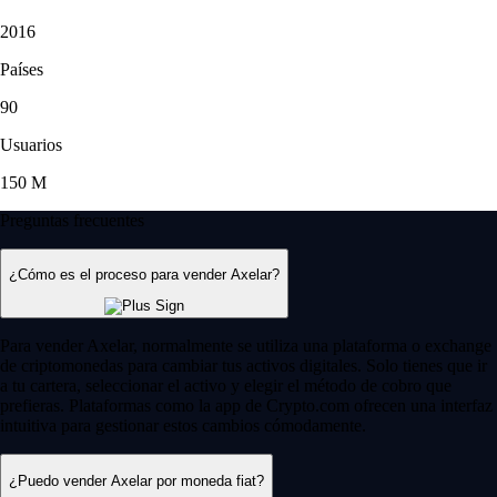
2016
Países
90
Usuarios
150 M
Preguntas frecuentes
¿Cómo es el proceso para vender Axelar?
Para vender Axelar, normalmente se utiliza una plataforma o exchange
de criptomonedas para cambiar tus activos digitales. Solo tienes que ir
a tu cartera, seleccionar el activo y elegir el método de cobro que
prefieras. Plataformas como la app de Crypto.com ofrecen una interfaz
intuitiva para gestionar estos cambios cómodamente.
¿Puedo vender Axelar por moneda fiat?