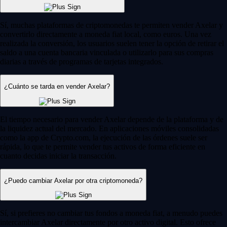
Sí, muchas plataformas de criptomonedas te permiten vender Axelar y
convertirlo directamente a moneda fiat local, como euros. Una vez
realizada la conversión, los usuarios suelen tener la opción de retirar el
saldo a una cuenta bancaria vinculada o utilizarlo para sus compras
diarias a través de programas de tarjetas integrados.
¿Cuánto se tarda en vender Axelar?
El tiempo necesario para vender Axelar depende de la plataforma y de
la liquidez actual del mercado. En aplicaciones móviles consolidadas
como la app de Crypto.com, la ejecución de las órdenes suele ser
rápida, lo que te permite vender tus activos de forma eficiente en
cuanto decidas iniciar la transacción.
¿Puedo cambiar Axelar por otra criptomoneda?
Sí, si prefieres no cambiar tus fondos a moneda fiat, a menudo puedes
intercambiar Axelar directamente por otro activo digital. Esto ofrece