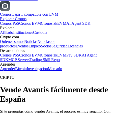
Cronos
Capa 1 compatible con EVM
Explorar Cronos
Cronos PoS
Cronos EVM
Cronos zkEVM
AI Agent SDK
Explorar
Afiliado
Instituciones
Custodia
Crypto.com
Quiénes somos
Noticias
Noticias de
productos
Eventos
Empleo
Socios
Seguridad
Licencias
Desarrolladores
Cronos PoS
Cronos EVM
Cronos zkEVM
Pay SDK
AI Agent
SDK
MCP Servers
Trading Skill Repo
Aprender
Aprender
Bitcoin
Investigación
Mercado
CRIPTO
Vende Avantis fácilmente desde
España
Si te preguntas cómo vender Avantis, el proceso es muy sencillo. Con