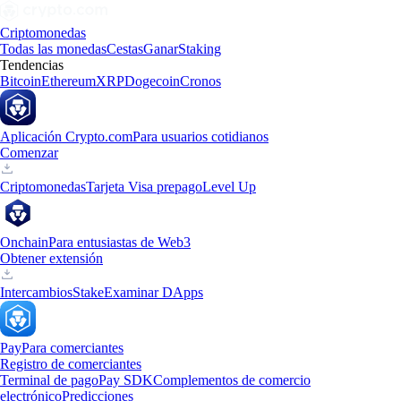
Criptomonedas
Todas las monedas
Cestas
Ganar
Staking
Tendencias
Bitcoin
Ethereum
XRP
Dogecoin
Cronos
Aplicación Crypto.com
Para usuarios cotidianos
Comenzar
Criptomonedas
Tarjeta Visa prepago
Level Up
Onchain
Para entusiastas de Web3
Obtener extensión
Intercambios
Stake
Examinar DApps
Pay
Para comerciantes
Registro de comerciantes
Terminal de pago
Pay SDK
Complementos de comercio
electrónico
Predicciones