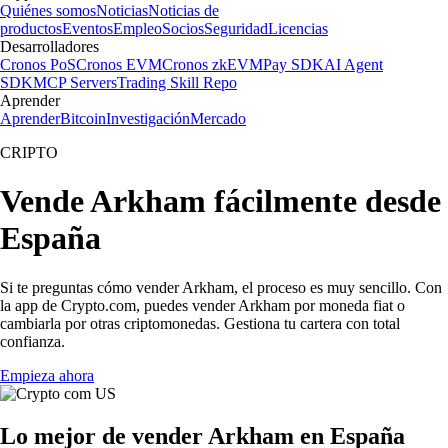
Quiénes somos
Noticias
Noticias de
productos
Eventos
Empleo
Socios
Seguridad
Licencias
Desarrolladores
Cronos PoS
Cronos EVM
Cronos zkEVM
Pay SDK
AI Agent
SDK
MCP Servers
Trading Skill Repo
Aprender
Aprender
Bitcoin
Investigación
Mercado
CRIPTO
Vende Arkham fácilmente desde
España
Si te preguntas cómo vender Arkham, el proceso es muy sencillo. Con
la app de Crypto.com, puedes vender Arkham por moneda fiat o
cambiarla por otras criptomonedas. Gestiona tu cartera con total
confianza.
Empieza ahora
Lo mejor de vender Arkham en España