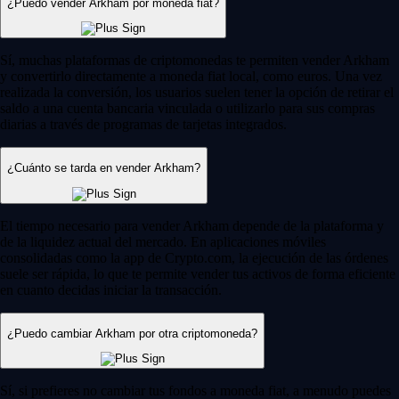
¿Puedo vender Arkham por moneda fiat?
Sí, muchas plataformas de criptomonedas te permiten vender Arkham
y convertirlo directamente a moneda fiat local, como euros. Una vez
realizada la conversión, los usuarios suelen tener la opción de retirar el
saldo a una cuenta bancaria vinculada o utilizarlo para sus compras
diarias a través de programas de tarjetas integrados.
¿Cuánto se tarda en vender Arkham?
El tiempo necesario para vender Arkham depende de la plataforma y
de la liquidez actual del mercado. En aplicaciones móviles
consolidadas como la app de Crypto.com, la ejecución de las órdenes
suele ser rápida, lo que te permite vender tus activos de forma eficiente
en cuanto decidas iniciar la transacción.
¿Puedo cambiar Arkham por otra criptomoneda?
Sí, si prefieres no cambiar tus fondos a moneda fiat, a menudo puedes