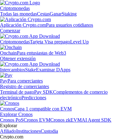
Criptomonedas
Todas las monedas
Cestas
Ganar
Staking
Aplicación Crypto.com
Para usuarios cotidianos
Comenzar
Criptomonedas
Tarjeta Visa prepago
Level Up
Onchain
Para entusiastas de Web3
Obtener extensión
Intercambios
Stake
Examinar DApps
Pay
Para comerciantes
Registro de comerciantes
Terminal de pago
Pay SDK
Complementos de comercio
electrónico
Predicciones
Cronos
Capa 1 compatible con EVM
Explorar Cronos
Cronos PoS
Cronos EVM
Cronos zkEVM
AI Agent SDK
Explorar
Afiliado
Instituciones
Custodia
Crypto.com