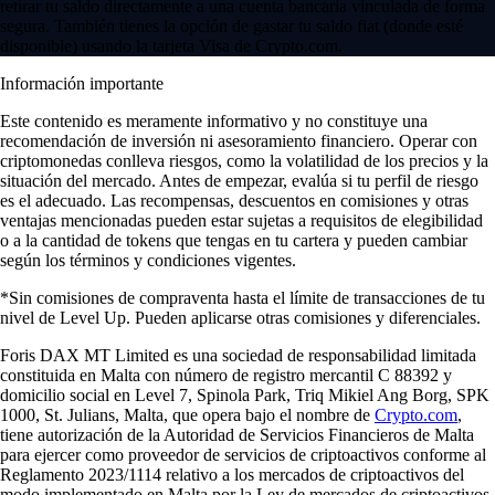
retirar tu saldo directamente a una cuenta bancaria vinculada de forma
segura. También tienes la opción de gastar tu saldo fiat (donde esté
disponible) usando la tarjeta Visa de Crypto.com.
Información importante
Este contenido es meramente informativo y no constituye una
recomendación de inversión ni asesoramiento financiero. Operar con
criptomonedas conlleva riesgos, como la volatilidad de los precios y la
situación del mercado. Antes de empezar, evalúa si tu perfil de riesgo
es el adecuado. Las recompensas, descuentos en comisiones y otras
ventajas mencionadas pueden estar sujetas a requisitos de elegibilidad
o a la cantidad de tokens que tengas en tu cartera y pueden cambiar
según los términos y condiciones vigentes.
*Sin comisiones de compraventa hasta el límite de transacciones de tu
nivel de Level Up. Pueden aplicarse otras comisiones y diferenciales.
Foris DAX MT Limited es una sociedad de responsabilidad limitada
constituida en Malta con número de registro mercantil C 88392 y
domicilio social en Level 7, Spinola Park, Triq Mikiel Ang Borg, SPK
1000, St. Julians, Malta, que opera bajo el nombre de
Crypto.com
,
tiene autorización de la Autoridad de Servicios Financieros de Malta
para ejercer como proveedor de servicios de criptoactivos conforme al
Reglamento 2023/1114 relativo a los mercados de criptoactivos del
modo implementado en Malta por la Ley de mercados de criptoactivos.