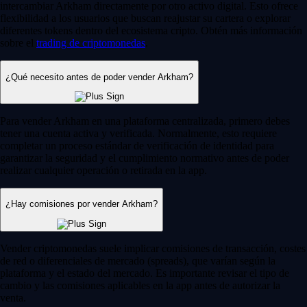
intercambiar Arkham directamente por otro activo digital. Esto ofrece
flexibilidad a los usuarios que buscan reajustar su cartera o explorar
diferentes tokens dentro del ecosistema cripto. Obtén más información
sobre el
trading de criptomonedas
.
¿Qué necesito antes de poder vender Arkham?
Para vender Arkham en una plataforma centralizada, primero debes
tener una cuenta activa y verificada. Normalmente, esto requiere
completar un proceso estándar de verificación de identidad para
garantizar la seguridad y el cumplimiento normativo antes de poder
realizar cualquier operación o retirada en la app.
¿Hay comisiones por vender Arkham?
Vender criptomonedas suele implicar comisiones de transacción, costes
de red o diferenciales de mercado (spreads), que varían según la
plataforma y el estado del mercado. Es importante revisar el tipo de
cambio y las comisiones aplicables en la app antes de autorizar la
venta.