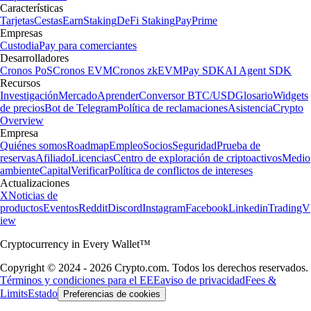
Características
Tarjetas
Cestas
Earn
Staking
DeFi Staking
Pay
Prime
Empresas
Custodia
Pay para comerciantes
Desarrolladores
Cronos PoS
Cronos EVM
Cronos zkEVM
Pay SDK
AI Agent SDK
Recursos
Investigación
Mercado
Aprender
Conversor BTC/USD
Glosario
Widgets
de precios
Bot de Telegram
Política de reclamaciones
Asistencia
Crypto
Overview
Empresa
Quiénes somos
Roadmap
Empleo
Socios
Seguridad
Prueba de
reservas
Afiliado
Licencias
Centro de exploración de criptoactivos
Medio
ambiente
Capital
Verificar
Política de conflictos de intereses
Actualizaciones
X
Noticias de
productos
Eventos
Reddit
Discord
Instagram
Facebook
Linkedin
TradingV
iew
Cryptocurrency in Every Wallet™
Copyright © 2024 - 2026 Crypto.com. Todos los derechos reservados.
Términos y condiciones para el EEE
aviso de privacidad
Fees &
Limits
Estado
Preferencias de cookies