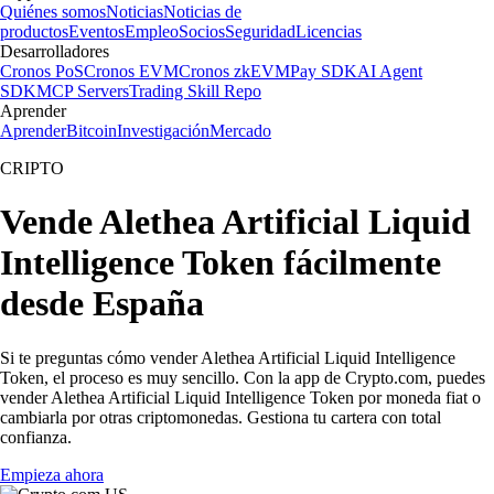
Quiénes somos
Noticias
Noticias de
productos
Eventos
Empleo
Socios
Seguridad
Licencias
Desarrolladores
Cronos PoS
Cronos EVM
Cronos zkEVM
Pay SDK
AI Agent
SDK
MCP Servers
Trading Skill Repo
Aprender
Aprender
Bitcoin
Investigación
Mercado
CRIPTO
Vende Alethea Artificial Liquid
Intelligence Token fácilmente
desde España
Si te preguntas cómo vender Alethea Artificial Liquid Intelligence
Token, el proceso es muy sencillo. Con la app de Crypto.com, puedes
vender Alethea Artificial Liquid Intelligence Token por moneda fiat o
cambiarla por otras criptomonedas. Gestiona tu cartera con total
confianza.
Empieza ahora