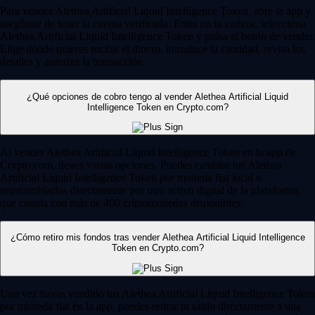
Para vender Alethea Artificial Liquid Intelligence Token, abre la app y
asegúrate de tener la cuenta verificada. Entra en tu cartera, selecciona
Alethea Artificial Liquid Intelligence Token y pulsa el botón de vender.
Elige dónde quieres recibir el dinero, introduce la cantidad, revisa los
detalles y autoriza la transacción.
¿Qué opciones de cobro tengo al vender Alethea Artificial Liquid
Intelligence Token en Crypto.com?
Al vender Alethea Artificial Liquid Intelligence Token en la app de
Crypto.com, tienes varias opciones. Puedes cambiar tus Alethea
Artificial Liquid Intelligence Token por moneda fiat local o
intercambiarlos directamente por otro activo digital de la plataforma,
que cuenta con más de 400 criptomonedas disponibles.
¿Cómo retiro mis fondos tras vender Alethea Artificial Liquid Intelligence
Token en Crypto.com?
Una vez hayas vendido tus Alethea Artificial Liquid Intelligence Token
por moneda fiat en la app, puedes retirar tu saldo directamente a una