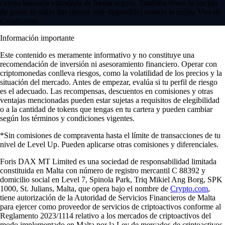
cuenta bancaria vinculada de forma segura. También tienes la opción
de gastar tu saldo fiat (donde esté disponible) usando la tarjeta Visa de
Crypto.com.
Información importante
Este contenido es meramente informativo y no constituye una
recomendación de inversión ni asesoramiento financiero. Operar con
criptomonedas conlleva riesgos, como la volatilidad de los precios y la
situación del mercado. Antes de empezar, evalúa si tu perfil de riesgo
es el adecuado. Las recompensas, descuentos en comisiones y otras
ventajas mencionadas pueden estar sujetas a requisitos de elegibilidad
o a la cantidad de tokens que tengas en tu cartera y pueden cambiar
según los términos y condiciones vigentes.
*Sin comisiones de compraventa hasta el límite de transacciones de tu
nivel de Level Up. Pueden aplicarse otras comisiones y diferenciales.
Foris DAX MT Limited es una sociedad de responsabilidad limitada
constituida en Malta con número de registro mercantil C 88392 y
domicilio social en Level 7, Spinola Park, Triq Mikiel Ang Borg, SPK
1000, St. Julians, Malta, que opera bajo el nombre de
Crypto.com
,
tiene autorización de la Autoridad de Servicios Financieros de Malta
para ejercer como proveedor de servicios de criptoactivos conforme al
Reglamento 2023/1114 relativo a los mercados de criptoactivos del
modo implementado en Malta por la Ley de mercados de criptoactivos.