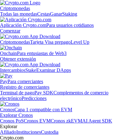
Criptomonedas
Todas las monedas
Cestas
Ganar
Staking
Aplicación Crypto.com
Para usuarios cotidianos
Comenzar
Criptomonedas
Tarjeta Visa prepago
Level Up
Onchain
Para entusiastas de Web3
Obtener extensión
Intercambios
Stake
Examinar DApps
Pay
Para comerciantes
Registro de comerciantes
Terminal de pago
Pay SDK
Complementos de comercio
electrónico
Predicciones
Cronos
Capa 1 compatible con EVM
Explorar Cronos
Cronos PoS
Cronos EVM
Cronos zkEVM
AI Agent SDK
Explorar
Afiliado
Instituciones
Custodia
Crypto.com