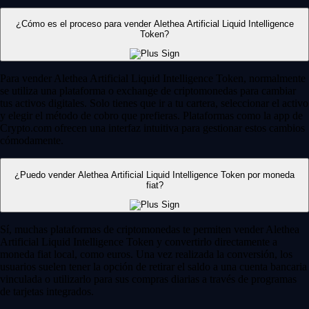
¿Cómo es el proceso para vender Alethea Artificial Liquid Intelligence
Token?
Para vender Alethea Artificial Liquid Intelligence Token, normalmente
se utiliza una plataforma o exchange de criptomonedas para cambiar
tus activos digitales. Solo tienes que ir a tu cartera, seleccionar el activo
y elegir el método de cobro que prefieras. Plataformas como la app de
Crypto.com ofrecen una interfaz intuitiva para gestionar estos cambios
cómodamente.
¿Puedo vender Alethea Artificial Liquid Intelligence Token por moneda
fiat?
Sí, muchas plataformas de criptomonedas te permiten vender Alethea
Artificial Liquid Intelligence Token y convertirlo directamente a
moneda fiat local, como euros. Una vez realizada la conversión, los
usuarios suelen tener la opción de retirar el saldo a una cuenta bancaria
vinculada o utilizarlo para sus compras diarias a través de programas
de tarjetas integrados.