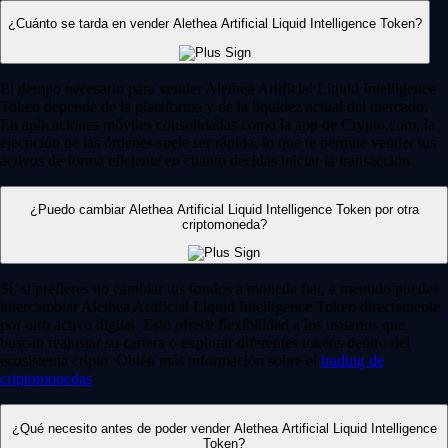
¿Cuánto se tarda en vender Alethea Artificial Liquid Intelligence Token?
El tiempo necesario para vender Alethea Artificial Liquid Intelligence
Token depende de la plataforma y de la liquidez actual del mercado.
En aplicaciones móviles consolidadas como la app de Crypto.com, la
ejecución de las órdenes suele ser rápida, lo que te permite vender tus
activos de forma eficiente en cuanto decidas iniciar la transacción.
¿Puedo cambiar Alethea Artificial Liquid Intelligence Token por otra
criptomoneda?
Sí, si prefieres no cambiar tus fondos a moneda fiat, a menudo puedes
intercambiar Alethea Artificial Liquid Intelligence Token directamente
por otro activo digital. Esto ofrece flexibilidad a los usuarios que
buscan reajustar su cartera o explorar diferentes tokens dentro del
ecosistema cripto. Obtén más información sobre el
trading de
criptomonedas
.
¿Qué necesito antes de poder vender Alethea Artificial Liquid Intelligence
Token?