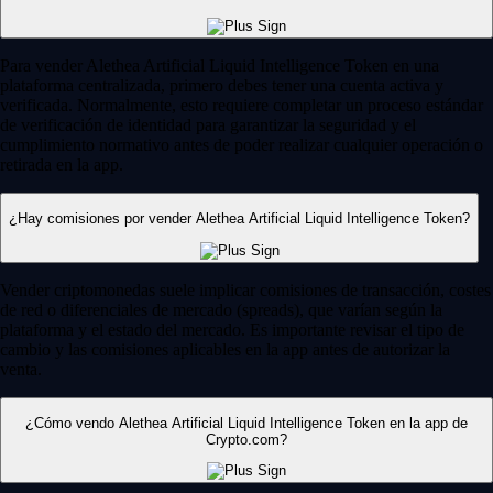
Para vender Alethea Artificial Liquid Intelligence Token en una
plataforma centralizada, primero debes tener una cuenta activa y
verificada. Normalmente, esto requiere completar un proceso estándar
de verificación de identidad para garantizar la seguridad y el
cumplimiento normativo antes de poder realizar cualquier operación o
retirada en la app.
¿Hay comisiones por vender Alethea Artificial Liquid Intelligence Token?
Vender criptomonedas suele implicar comisiones de transacción, costes
de red o diferenciales de mercado (spreads), que varían según la
plataforma y el estado del mercado. Es importante revisar el tipo de
cambio y las comisiones aplicables en la app antes de autorizar la
venta.
¿Cómo vendo Alethea Artificial Liquid Intelligence Token en la app de
Crypto.com?