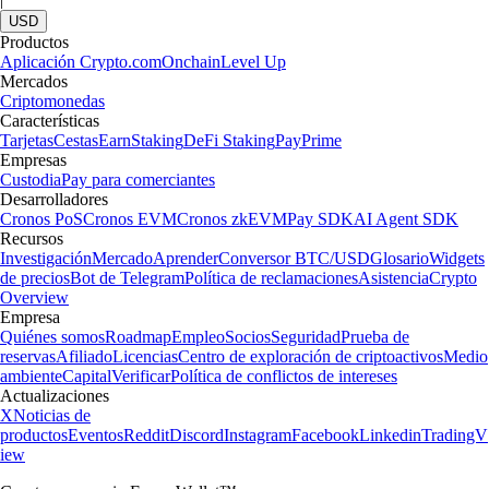
USD
Productos
Aplicación Crypto.com
Onchain
Level Up
Mercados
Criptomonedas
Características
Tarjetas
Cestas
Earn
Staking
DeFi Staking
Pay
Prime
Empresas
Custodia
Pay para comerciantes
Desarrolladores
Cronos PoS
Cronos EVM
Cronos zkEVM
Pay SDK
AI Agent SDK
Recursos
Investigación
Mercado
Aprender
Conversor BTC/USD
Glosario
Widgets
de precios
Bot de Telegram
Política de reclamaciones
Asistencia
Crypto
Overview
Empresa
Quiénes somos
Roadmap
Empleo
Socios
Seguridad
Prueba de
reservas
Afiliado
Licencias
Centro de exploración de criptoactivos
Medio
ambiente
Capital
Verificar
Política de conflictos de intereses
Actualizaciones
X
Noticias de
productos
Eventos
Reddit
Discord
Instagram
Facebook
Linkedin
TradingV
iew