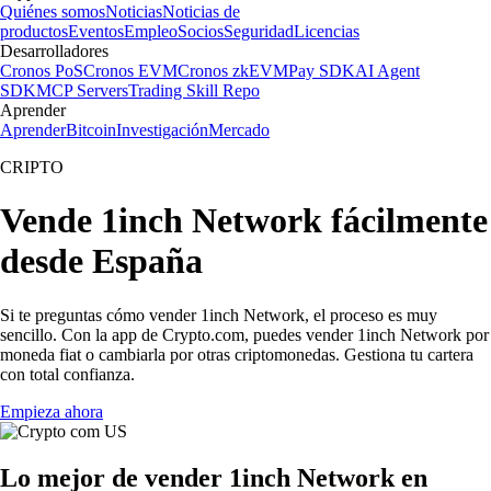
Quiénes somos
Noticias
Noticias de
productos
Eventos
Empleo
Socios
Seguridad
Licencias
Desarrolladores
Cronos PoS
Cronos EVM
Cronos zkEVM
Pay SDK
AI Agent
SDK
MCP Servers
Trading Skill Repo
Aprender
Aprender
Bitcoin
Investigación
Mercado
CRIPTO
Vende 1inch Network fácilmente
desde España
Si te preguntas cómo vender 1inch Network, el proceso es muy
sencillo. Con la app de Crypto.com, puedes vender 1inch Network por
moneda fiat o cambiarla por otras criptomonedas. Gestiona tu cartera
con total confianza.
Empieza ahora
Lo mejor de vender 1inch Network en