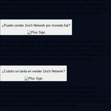
tienes que ir a tu cartera, seleccionar el activo y elegir el método de
cobro que prefieras. Plataformas como la app de Crypto.com ofrecen
una interfaz intuitiva para gestionar estos cambios cómodamente.
¿Puedo vender 1inch Network por moneda fiat?
Sí, muchas plataformas de criptomonedas te permiten vender 1inch
Network y convertirlo directamente a moneda fiat local, como euros.
Una vez realizada la conversión, los usuarios suelen tener la opción de
retirar el saldo a una cuenta bancaria vinculada o utilizarlo para sus
compras diarias a través de programas de tarjetas integrados.
¿Cuánto se tarda en vender 1inch Network?
El tiempo necesario para vender 1inch Network depende de la
plataforma y de la liquidez actual del mercado. En aplicaciones
móviles consolidadas como la app de Crypto.com, la ejecución de las
órdenes suele ser rápida, lo que te permite vender tus activos de forma
eficiente en cuanto decidas iniciar la transacción.