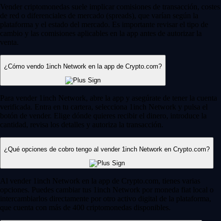
Vender criptomonedas suele implicar comisiones de transacción, costes
de red o diferenciales de mercado (spreads), que varían según la
plataforma y el estado del mercado. Es importante revisar el tipo de
cambio y las comisiones aplicables en la app antes de autorizar la
venta.
¿Cómo vendo 1inch Network en la app de Crypto.com?
Para vender 1inch Network, abre la app y asegúrate de tener la cuenta
verificada. Entra en tu cartera, selecciona 1inch Network y pulsa el
botón de vender. Elige dónde quieres recibir el dinero, introduce la
cantidad, revisa los detalles y autoriza la transacción.
¿Qué opciones de cobro tengo al vender 1inch Network en Crypto.com?
Al vender 1inch Network en la app de Crypto.com, tienes varias
opciones. Puedes cambiar tus 1inch Network por moneda fiat local o
intercambiarlos directamente por otro activo digital de la plataforma,
que cuenta con más de 400 criptomonedas disponibles.