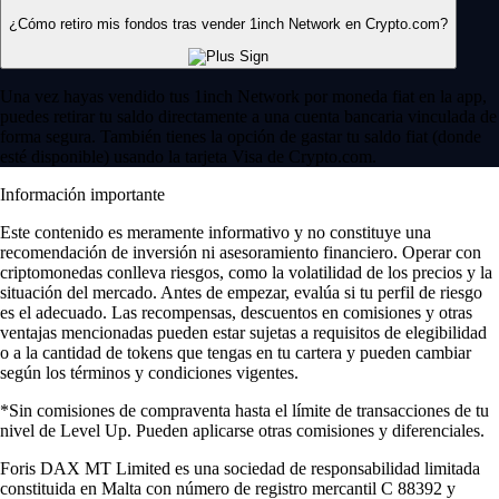
¿Cómo retiro mis fondos tras vender 1inch Network en Crypto.com?
Una vez hayas vendido tus 1inch Network por moneda fiat en la app,
puedes retirar tu saldo directamente a una cuenta bancaria vinculada de
forma segura. También tienes la opción de gastar tu saldo fiat (donde
esté disponible) usando la tarjeta Visa de Crypto.com.
Información importante
Este contenido es meramente informativo y no constituye una
recomendación de inversión ni asesoramiento financiero. Operar con
criptomonedas conlleva riesgos, como la volatilidad de los precios y la
situación del mercado. Antes de empezar, evalúa si tu perfil de riesgo
es el adecuado. Las recompensas, descuentos en comisiones y otras
ventajas mencionadas pueden estar sujetas a requisitos de elegibilidad
o a la cantidad de tokens que tengas en tu cartera y pueden cambiar
según los términos y condiciones vigentes.
*Sin comisiones de compraventa hasta el límite de transacciones de tu
nivel de Level Up. Pueden aplicarse otras comisiones y diferenciales.
Foris DAX MT Limited es una sociedad de responsabilidad limitada
constituida en Malta con número de registro mercantil C 88392 y