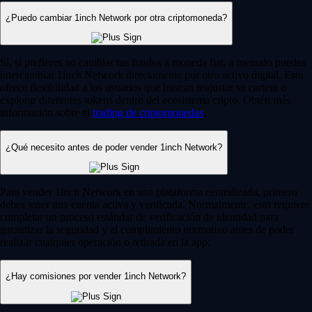
¿Puedo cambiar 1inch Network por otra criptomoneda?
Sí, si prefieres no cambiar tus fondos a moneda fiat, a menudo puedes
intercambiar 1inch Network directamente por otro activo digital. Esto
ofrece flexibilidad a los usuarios que buscan reajustar su cartera o
explorar diferentes tokens dentro del ecosistema cripto. Obtén más
información sobre el
trading de criptomonedas
.
¿Qué necesito antes de poder vender 1inch Network?
Para vender 1inch Network en una plataforma centralizada, primero
debes tener una cuenta activa y verificada. Normalmente, esto requiere
completar un proceso estándar de verificación de identidad para
garantizar la seguridad y el cumplimiento normativo antes de poder
realizar cualquier operación o retirada en la app.
¿Hay comisiones por vender 1inch Network?