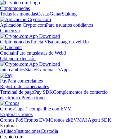
Criptomonedas
Todas las monedas
Cestas
Ganar
Staking
Aplicación Crypto.com
Para usuarios cotidianos
Comenzar
Criptomonedas
Tarjeta Visa prepago
Level Up
Onchain
Para entusiastas de Web3
Obtener extensión
Intercambios
Stake
Examinar DApps
Pay
Para comerciantes
Registro de comerciantes
Terminal de pago
Pay SDK
Complementos de comercio
electrónico
Predicciones
Cronos
Capa 1 compatible con EVM
Explorar Cronos
Cronos PoS
Cronos EVM
Cronos zkEVM
AI Agent SDK
Explorar
Afiliado
Instituciones
Custodia
Crypto.com