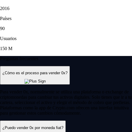
2016
Países
90
Usuarios
150 M
Preguntas frecuentes
¿Cómo es el proceso para vender 0x?
Para vender 0x, normalmente se utiliza una plataforma o exchange de
criptomonedas para cambiar tus activos digitales. Solo tienes que ir a tu
cartera, seleccionar el activo y elegir el método de cobro que prefieras.
Plataformas como la app de Crypto.com ofrecen una interfaz intuitiva
para gestionar estos cambios cómodamente.
¿Puedo vender 0x por moneda fiat?