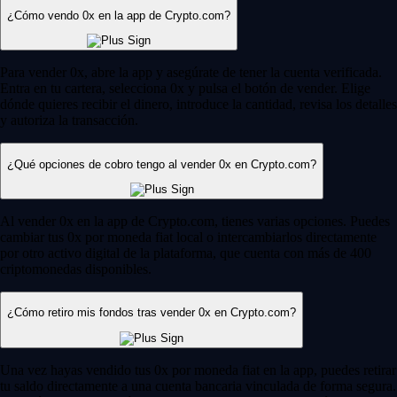
¿Cómo vendo 0x en la app de Crypto.com?
Para vender 0x, abre la app y asegúrate de tener la cuenta verificada.
Entra en tu cartera, selecciona 0x y pulsa el botón de vender. Elige
dónde quieres recibir el dinero, introduce la cantidad, revisa los detalles
y autoriza la transacción.
¿Qué opciones de cobro tengo al vender 0x en Crypto.com?
Al vender 0x en la app de Crypto.com, tienes varias opciones. Puedes
cambiar tus 0x por moneda fiat local o intercambiarlos directamente
por otro activo digital de la plataforma, que cuenta con más de 400
criptomonedas disponibles.
¿Cómo retiro mis fondos tras vender 0x en Crypto.com?
Una vez hayas vendido tus 0x por moneda fiat en la app, puedes retirar
tu saldo directamente a una cuenta bancaria vinculada de forma segura.