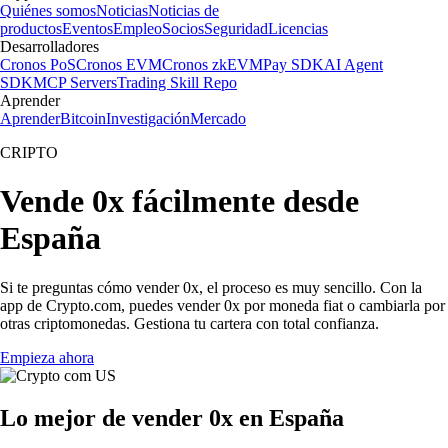
Quiénes somos
Noticias
Noticias de
productos
Eventos
Empleo
Socios
Seguridad
Licencias
Desarrolladores
Cronos PoS
Cronos EVM
Cronos zkEVM
Pay SDK
AI Agent
SDK
MCP Servers
Trading Skill Repo
Aprender
Aprender
Bitcoin
Investigación
Mercado
CRIPTO
Vende 0x fácilmente desde
España
Si te preguntas cómo vender 0x, el proceso es muy sencillo. Con la
app de Crypto.com, puedes vender 0x por moneda fiat o cambiarla por
otras criptomonedas. Gestiona tu cartera con total confianza.
Empieza ahora
Lo mejor de vender 0x en España