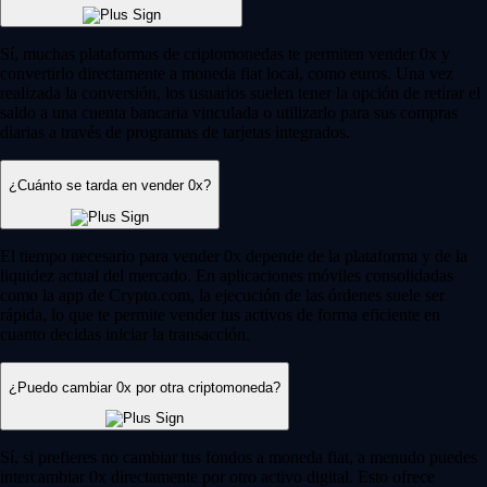
Sí, muchas plataformas de criptomonedas te permiten vender 0x y
convertirlo directamente a moneda fiat local, como euros. Una vez
realizada la conversión, los usuarios suelen tener la opción de retirar el
saldo a una cuenta bancaria vinculada o utilizarlo para sus compras
diarias a través de programas de tarjetas integrados.
¿Cuánto se tarda en vender 0x?
El tiempo necesario para vender 0x depende de la plataforma y de la
liquidez actual del mercado. En aplicaciones móviles consolidadas
como la app de Crypto.com, la ejecución de las órdenes suele ser
rápida, lo que te permite vender tus activos de forma eficiente en
cuanto decidas iniciar la transacción.
¿Puedo cambiar 0x por otra criptomoneda?
Sí, si prefieres no cambiar tus fondos a moneda fiat, a menudo puedes
intercambiar 0x directamente por otro activo digital. Esto ofrece