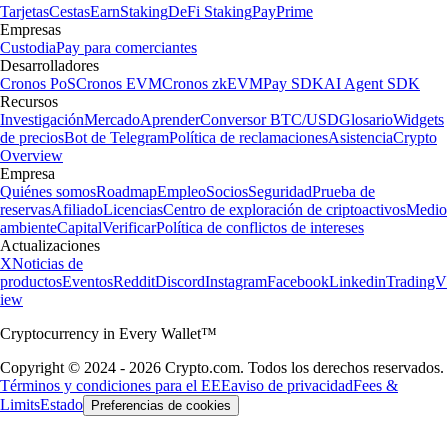
Tarjetas
Cestas
Earn
Staking
DeFi Staking
Pay
Prime
Empresas
Custodia
Pay para comerciantes
Desarrolladores
Cronos PoS
Cronos EVM
Cronos zkEVM
Pay SDK
AI Agent SDK
Recursos
Investigación
Mercado
Aprender
Conversor BTC/USD
Glosario
Widgets
de precios
Bot de Telegram
Política de reclamaciones
Asistencia
Crypto
Overview
Empresa
Quiénes somos
Roadmap
Empleo
Socios
Seguridad
Prueba de
reservas
Afiliado
Licencias
Centro de exploración de criptoactivos
Medio
ambiente
Capital
Verificar
Política de conflictos de intereses
Actualizaciones
X
Noticias de
productos
Eventos
Reddit
Discord
Instagram
Facebook
Linkedin
TradingV
iew
Cryptocurrency in Every Wallet™
Copyright © 2024 - 2026 Crypto.com. Todos los derechos reservados.
Términos y condiciones para el EEE
aviso de privacidad
Fees &
Limits
Estado
Preferencias de cookies