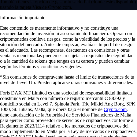
También tienes la opción de gastar tu saldo fiat (donde esté disponible)
usando la tarjeta Visa de Crypto.com.
Información importante
Este contenido es meramente informativo y no constituye una
recomendación de inversión ni asesoramiento financiero. Operar con
criptomonedas conlleva riesgos, como la volatilidad de los precios y la
situación del mercado. Antes de empezar, evalúa si tu perfil de riesgo
es el adecuado. Las recompensas, descuentos en comisiones y otras
ventajas mencionadas pueden estar sujetas a requisitos de elegibilidad
o a la cantidad de tokens que tengas en tu cartera y pueden cambiar
según los términos y condiciones vigentes.
*Sin comisiones de compraventa hasta el límite de transacciones de tu
nivel de Level Up. Pueden aplicarse otras comisiones y diferenciales.
Foris DAX MT Limited es una sociedad de responsabilidad limitada
constituida en Malta con número de registro mercantil C 88392 y
domicilio social en Level 7, Spinola Park, Triq Mikiel Ang Borg, SPK
1000, St. Julians, Malta, que opera bajo el nombre de
Crypto.com
,
tiene autorización de la Autoridad de Servicios Financieros de Malta
para ejercer como proveedor de servicios de criptoactivos conforme al
Reglamento 2023/1114 relativo a los mercados de criptoactivos del
modo implementado en Malta por la Ley de mercados de criptoactivos.
Foris DAX MT Limited está autorizada para prestar los siguientes