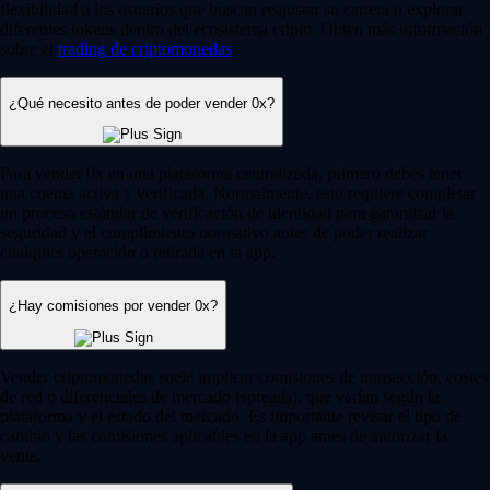
flexibilidad a los usuarios que buscan reajustar su cartera o explorar
diferentes tokens dentro del ecosistema cripto. Obtén más información
sobre el
trading de criptomonedas
.
¿Qué necesito antes de poder vender 0x?
Para vender 0x en una plataforma centralizada, primero debes tener
una cuenta activa y verificada. Normalmente, esto requiere completar
un proceso estándar de verificación de identidad para garantizar la
seguridad y el cumplimiento normativo antes de poder realizar
cualquier operación o retirada en la app.
¿Hay comisiones por vender 0x?
Vender criptomonedas suele implicar comisiones de transacción, costes
de red o diferenciales de mercado (spreads), que varían según la
plataforma y el estado del mercado. Es importante revisar el tipo de
cambio y las comisiones aplicables en la app antes de autorizar la
venta.