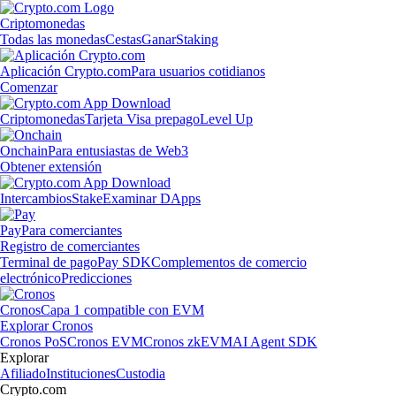
Criptomonedas
Todas las monedas
Cestas
Ganar
Staking
Aplicación Crypto.com
Para usuarios cotidianos
Comenzar
Criptomonedas
Tarjeta Visa prepago
Level Up
Onchain
Para entusiastas de Web3
Obtener extensión
Intercambios
Stake
Examinar DApps
Pay
Para comerciantes
Registro de comerciantes
Terminal de pago
Pay SDK
Complementos de comercio
electrónico
Predicciones
Cronos
Capa 1 compatible con EVM
Explorar Cronos
Cronos PoS
Cronos EVM
Cronos zkEVM
AI Agent SDK
Explorar
Afiliado
Instituciones
Custodia
Crypto.com