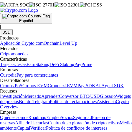
Español
|
USD
Productos
Aplicación Crypto.com
Onchain
Level Up
Mercados
Criptomonedas
Características
Tarjetas
Cestas
Earn
Staking
DeFi Staking
Pay
Prime
Empresas
Custodia
Pay para comerciantes
Desarrolladores
Cronos PoS
Cronos EVM
Cronos zkEVM
Pay SDK
AI Agent SDK
Recursos
Investigación
Mercado
Aprender
Conversor BTC/USD
Glosario
Widgets
de precios
Bot de Telegram
Política de reclamaciones
Asistencia
Crypto
Overview
Empresa
Quiénes somos
Roadmap
Empleo
Socios
Seguridad
Prueba de
reservas
Afiliado
Licencias
Centro de exploración de criptoactivos
Medio
ambiente
Capital
Verificar
Política de conflictos de intereses