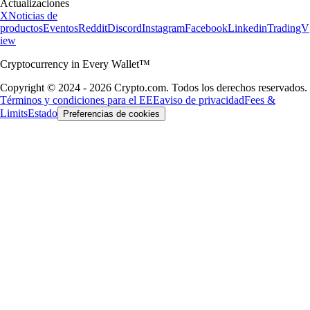
Actualizaciones
X
Noticias de
productos
Eventos
Reddit
Discord
Instagram
Facebook
Linkedin
TradingV
iew
Cryptocurrency in Every Wallet™
Copyright © 2024 - 2026 Crypto.com. Todos los derechos reservados.
Términos y condiciones para el EEE
aviso de privacidad
Fees &
Limits
Estado
Preferencias de cookies