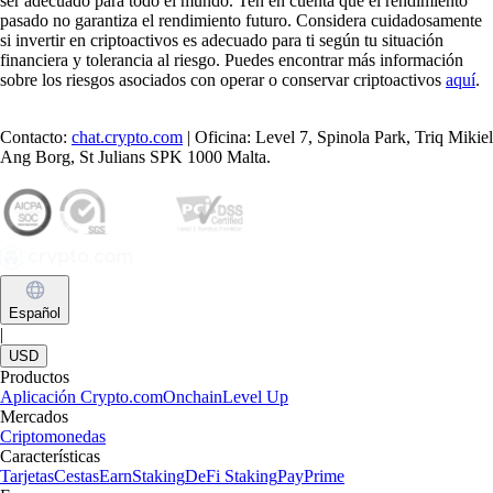
ser adecuado para todo el mundo. Ten en cuenta que el rendimiento
pasado no garantiza el rendimiento futuro. Considera cuidadosamente
si invertir en criptoactivos es adecuado para ti según tu situación
financiera y tolerancia al riesgo. Puedes encontrar más información
sobre los riesgos asociados con operar o conservar criptoactivos
aquí
.
Contacto:
chat.crypto.com
| Oficina: Level 7, Spinola Park, Triq Mikiel
Ang Borg, St Julians SPK 1000 Malta.
Español
|
USD
Productos
Aplicación Crypto.com
Onchain
Level Up
Mercados
Criptomonedas
Características
Tarjetas
Cestas
Earn
Staking
DeFi Staking
Pay
Prime