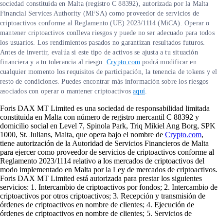
sociedad constituida en Malta (registro C 88392), autorizada por la Malta
Financial Services Authority (MFSA) como proveedor de servicios de
criptoactivos conforme al Reglamento (UE) 2023/1114 (MiCA). Operar o
mantener criptoactivos conlleva riesgos y puede no ser adecuado para todos
los usuarios. Los rendimientos pasados no garantizan resultados futuros.
Antes de invertir, evalúa si este tipo de activos se ajusta a tu situación
financiera y a tu tolerancia al riesgo.
Crypto.com
podrá modificar en
cualquier momento los requisitos de participación, la tenencia de tokens y el
resto de condiciones. Puedes encontrar más información sobre los riesgos
asociados con operar o mantener criptoactivos
aquí
.
Foris DAX MT Limited es una sociedad de responsabilidad limitada
constituida en Malta con número de registro mercantil C 88392 y
domicilio social en Level 7, Spinola Park, Triq Mikiel Ang Borg, SPK
1000, St. Julians, Malta, que opera bajo el nombre de
Crypto.com
,
tiene autorización de la Autoridad de Servicios Financieros de Malta
para ejercer como proveedor de servicios de criptoactivos conforme al
Reglamento 2023/1114 relativo a los mercados de criptoactivos del
modo implementado en Malta por la Ley de mercados de criptoactivos.
Foris DAX MT Limited está autorizada para prestar los siguientes
servicios: 1. Intercambio de criptoactivos por fondos; 2. Intercambio de
criptoactivos por otros criptoactivos; 3. Recepción y transmisión de
órdenes de criptoactivos en nombre de clientes; 4. Ejecución de
órdenes de criptoactivos en nombre de clientes; 5. Servicios de