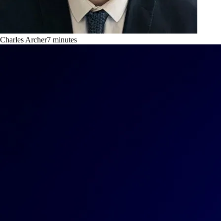
Charles Archer
7
minutes