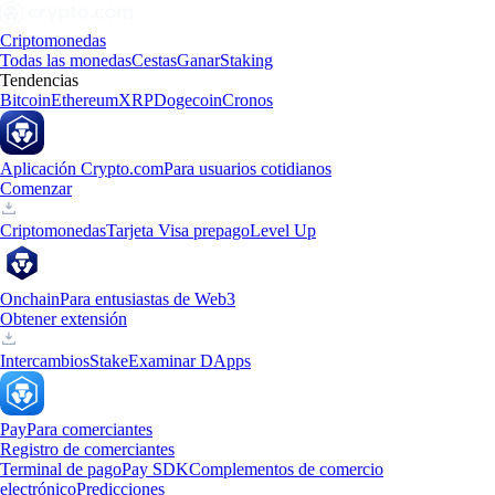
Criptomonedas
Todas las monedas
Cestas
Ganar
Staking
Tendencias
Bitcoin
Ethereum
XRP
Dogecoin
Cronos
Aplicación Crypto.com
Para usuarios cotidianos
Comenzar
Criptomonedas
Tarjeta Visa prepago
Level Up
Onchain
Para entusiastas de Web3
Obtener extensión
Intercambios
Stake
Examinar DApps
Pay
Para comerciantes
Registro de comerciantes
Terminal de pago
Pay SDK
Complementos de comercio
electrónico
Predicciones