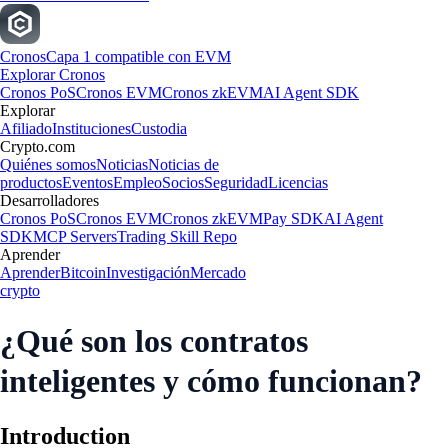
Cronos
Capa 1 compatible con EVM
Explorar Cronos
Cronos PoS
Cronos EVM
Cronos zkEVM
AI Agent SDK
Explorar
Afiliado
Instituciones
Custodia
Crypto.com
Quiénes somos
Noticias
Noticias de
productos
Eventos
Empleo
Socios
Seguridad
Licencias
Desarrolladores
Cronos PoS
Cronos EVM
Cronos zkEVM
Pay SDK
AI Agent
SDK
MCP Servers
Trading Skill Repo
Aprender
Aprender
Bitcoin
Investigación
Mercado
crypto
¿Qué son los contratos
inteligentes y cómo funcionan?
Introduction