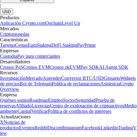
|
USD
Productos
Aplicación Crypto.com
Onchain
Level Up
Mercados
Criptomonedas
Características
Tarjetas
Cestas
Earn
Staking
DeFi Staking
Pay
Prime
Empresas
Custodia
Pay para comerciantes
Desarrolladores
Cronos PoS
Cronos EVM
Cronos zkEVM
Pay SDK
AI Agent SDK
Recursos
Investigación
Mercado
Aprender
Conversor BTC/USD
Glosario
Widgets
de precios
Bot de Telegram
Política de reclamaciones
Asistencia
Crypto
Overview
Empresa
Quiénes somos
Roadmap
Empleo
Socios
Seguridad
Prueba de
reservas
Afiliado
Licencias
Centro de exploración de criptoactivos
Medio
ambiente
Capital
Verificar
Política de conflictos de intereses
Actualizaciones
X
Noticias de
productos
Eventos
Reddit
Discord
Instagram
Facebook
Linkedin
TradingV
iew