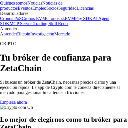
Quiénes somos
Noticias
Noticias de
productos
Eventos
Empleo
Socios
Seguridad
Licencias
Desarrolladores
Cronos PoS
Cronos EVM
Cronos zkEVM
Pay SDK
AI Agent
SDK
MCP Servers
Trading Skill Repo
Aprender
Aprender
Bitcoin
Investigación
Mercado
CRIPTO
Tu bróker de confianza para
ZetaChain
Si buscas un bróker de ZetaChain, necesitas precios claros y una
ejecución rápida. La app de Crypto.com te conecta directamente al
mercado para gestionar tu cartera sin fricciones.
Empieza ahora
Lo mejor de elegirnos como tu bróker para
ZetaChain