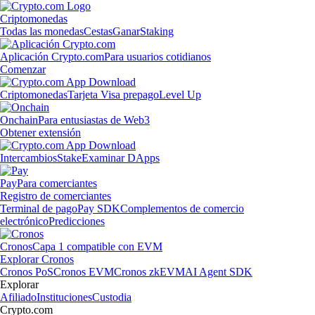
Criptomonedas
Todas las monedas
Cestas
Ganar
Staking
Aplicación Crypto.com
Para usuarios cotidianos
Comenzar
Criptomonedas
Tarjeta Visa prepago
Level Up
Onchain
Para entusiastas de Web3
Obtener extensión
Intercambios
Stake
Examinar DApps
Pay
Para comerciantes
Registro de comerciantes
Terminal de pago
Pay SDK
Complementos de comercio
electrónico
Predicciones
Cronos
Capa 1 compatible con EVM
Explorar Cronos
Cronos PoS
Cronos EVM
Cronos zkEVM
AI Agent SDK
Explorar
Afiliado
Instituciones
Custodia
Crypto.com