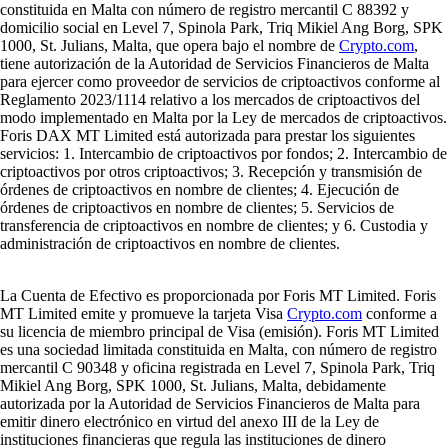
constituida en Malta con número de registro mercantil C 88392 y
domicilio social en Level 7, Spinola Park, Triq Mikiel Ang Borg, SPK
1000, St. Julians, Malta, que opera bajo el nombre de
Crypto.com
,
tiene autorización de la Autoridad de Servicios Financieros de Malta
para ejercer como proveedor de servicios de criptoactivos conforme al
Reglamento 2023/1114 relativo a los mercados de criptoactivos del
modo implementado en Malta por la Ley de mercados de criptoactivos.
Foris DAX MT Limited está autorizada para prestar los siguientes
servicios: 1. Intercambio de criptoactivos por fondos; 2. Intercambio de
criptoactivos por otros criptoactivos; 3. Recepción y transmisión de
órdenes de criptoactivos en nombre de clientes; 4. Ejecución de
órdenes de criptoactivos en nombre de clientes; 5. Servicios de
transferencia de criptoactivos en nombre de clientes; y 6. Custodia y
administración de criptoactivos en nombre de clientes.
La Cuenta de Efectivo es proporcionada por Foris MT Limited. Foris
MT Limited emite y promueve la tarjeta Visa
Crypto.com
conforme a
su licencia de miembro principal de Visa (emisión). Foris MT Limited
es una sociedad limitada constituida en Malta, con número de registro
mercantil C 90348 y oficina registrada en Level 7, Spinola Park, Triq
Mikiel Ang Borg, SPK 1000, St. Julians, Malta, debidamente
autorizada por la Autoridad de Servicios Financieros de Malta para
emitir dinero electrónico en virtud del anexo III de la Ley de
instituciones financieras que regula las instituciones de dinero