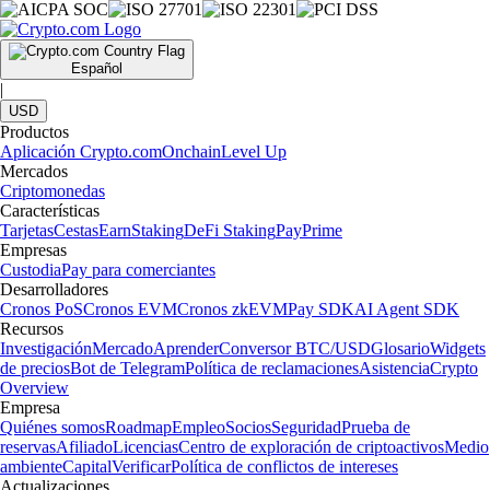
Español
|
USD
Productos
Aplicación Crypto.com
Onchain
Level Up
Mercados
Criptomonedas
Características
Tarjetas
Cestas
Earn
Staking
DeFi Staking
Pay
Prime
Empresas
Custodia
Pay para comerciantes
Desarrolladores
Cronos PoS
Cronos EVM
Cronos zkEVM
Pay SDK
AI Agent SDK
Recursos
Investigación
Mercado
Aprender
Conversor BTC/USD
Glosario
Widgets
de precios
Bot de Telegram
Política de reclamaciones
Asistencia
Crypto
Overview
Empresa
Quiénes somos
Roadmap
Empleo
Socios
Seguridad
Prueba de
reservas
Afiliado
Licencias
Centro de exploración de criptoactivos
Medio
ambiente
Capital
Verificar
Política de conflictos de intereses
Actualizaciones