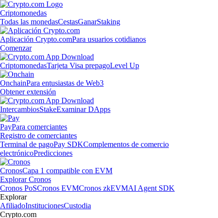
Criptomonedas
Todas las monedas
Cestas
Ganar
Staking
Aplicación Crypto.com
Para usuarios cotidianos
Comenzar
Criptomonedas
Tarjeta Visa prepago
Level Up
Onchain
Para entusiastas de Web3
Obtener extensión
Intercambios
Stake
Examinar DApps
Pay
Para comerciantes
Registro de comerciantes
Terminal de pago
Pay SDK
Complementos de comercio
electrónico
Predicciones
Cronos
Capa 1 compatible con EVM
Explorar Cronos
Cronos PoS
Cronos EVM
Cronos zkEVM
AI Agent SDK
Explorar
Afiliado
Instituciones
Custodia
Crypto.com