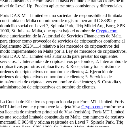
*Sin comisiones de compraventa hasta el límite de transacciones de tu
nivel de Level Up. Pueden aplicarse otras comisiones y diferenciales.
Foris DAX MT Limited es una sociedad de responsabilidad limitada
constituida en Malta con número de registro mercantil C 88392 y
domicilio social en Level 7, Spinola Park, Triq Mikiel Ang Borg, SPK
1000, St. Julians, Malta, que opera bajo el nombre de
Crypto.com
,
tiene autorización de la Autoridad de Servicios Financieros de Malta
para ejercer como proveedor de servicios de criptoactivos conforme al
Reglamento 2023/1114 relativo a los mercados de criptoactivos del
modo implementado en Malta por la Ley de mercados de criptoactivos.
Foris DAX MT Limited está autorizada para prestar los siguientes
servicios: 1. Intercambio de criptoactivos por fondos; 2. Intercambio de
criptoactivos por otros criptoactivos; 3. Recepción y transmisión de
órdenes de criptoactivos en nombre de clientes; 4. Ejecución de
órdenes de criptoactivos en nombre de clientes; 5. Servicios de
transferencia de criptoactivos en nombre de clientes; y 6. Custodia y
administración de criptoactivos en nombre de clientes.
La Cuenta de Efectivo es proporcionada por Foris MT Limited. Foris
MT Limited emite y promueve la tarjeta Visa
Crypto.com
conforme a
su licencia de miembro principal de Visa (emisión). Foris MT Limited
es una sociedad limitada constituida en Malta, con número de registro
mercantil C 90348 y oficina registrada en Level 7, Spinola Park, Triq