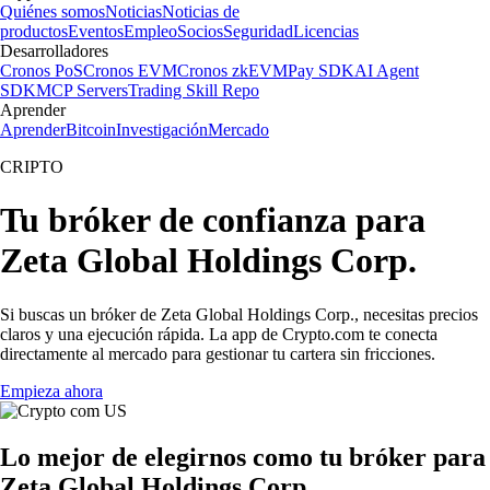
Quiénes somos
Noticias
Noticias de
productos
Eventos
Empleo
Socios
Seguridad
Licencias
Desarrolladores
Cronos PoS
Cronos EVM
Cronos zkEVM
Pay SDK
AI Agent
SDK
MCP Servers
Trading Skill Repo
Aprender
Aprender
Bitcoin
Investigación
Mercado
CRIPTO
Tu bróker de confianza para
Zeta Global Holdings Corp.
Si buscas un bróker de Zeta Global Holdings Corp., necesitas precios
claros y una ejecución rápida. La app de Crypto.com te conecta
directamente al mercado para gestionar tu cartera sin fricciones.
Empieza ahora
Lo mejor de elegirnos como tu bróker para
Zeta Global Holdings Corp.