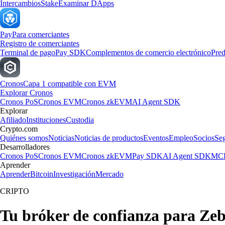
Intercambios
Stake
Examinar DApps
Pay
Para comerciantes
Registro de comerciantes
Terminal de pago
Pay SDK
Complementos de comercio electrónico
Pred
Cronos
Capa 1 compatible con EVM
Explorar Cronos
Cronos PoS
Cronos EVM
Cronos zkEVM
AI Agent SDK
Explorar
Afiliado
Instituciones
Custodia
Crypto.com
Quiénes somos
Noticias
Noticias de productos
Eventos
Empleo
Socios
Se
Desarrolladores
Cronos PoS
Cronos EVM
Cronos zkEVM
Pay SDK
AI Agent SDK
MCP
Aprender
Aprender
Bitcoin
Investigación
Mercado
CRIPTO
Tu bróker de confianza para Ze