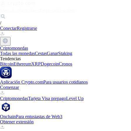
Mercados
Particulares
Empresas
Descubrir
/
Conectar
Registrarse
Criptomonedas
Todas las monedas
Cestas
Ganar
Staking
Tendencias
Bitcoin
Ethereum
XRP
Dogecoin
Cronos
Aplicación Crypto.com
Para usuarios cotidianos
Comenzar
Criptomonedas
Tarjeta Visa prepago
Level Up
Onchain
Para entusiastas de Web3
Obtener extensión