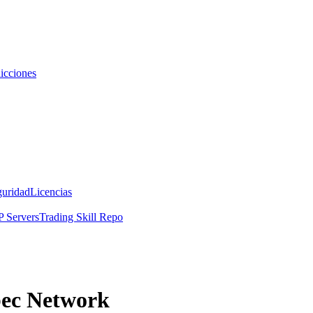
icciones
guridad
Licencias
 Servers
Trading Skill Repo
bec Network