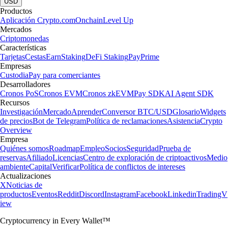
USD
Productos
Aplicación Crypto.com
Onchain
Level Up
Mercados
Criptomonedas
Características
Tarjetas
Cestas
Earn
Staking
DeFi Staking
Pay
Prime
Empresas
Custodia
Pay para comerciantes
Desarrolladores
Cronos PoS
Cronos EVM
Cronos zkEVM
Pay SDK
AI Agent SDK
Recursos
Investigación
Mercado
Aprender
Conversor BTC/USD
Glosario
Widgets
de precios
Bot de Telegram
Política de reclamaciones
Asistencia
Crypto
Overview
Empresa
Quiénes somos
Roadmap
Empleo
Socios
Seguridad
Prueba de
reservas
Afiliado
Licencias
Centro de exploración de criptoactivos
Medio
ambiente
Capital
Verificar
Política de conflictos de intereses
Actualizaciones
X
Noticias de
productos
Eventos
Reddit
Discord
Instagram
Facebook
Linkedin
TradingV
iew
Cryptocurrency in Every Wallet™