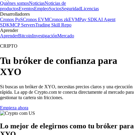
Quiénes somos
Noticias
Noticias de
productos
Eventos
Empleo
Socios
Seguridad
Licencias
Desarrolladores
Cronos PoS
Cronos EVM
Cronos zkEVM
Pay SDK
AI Agent
SDK
MCP Servers
Trading Skill Repo
Aprender
Aprender
Bitcoin
Investigación
Mercado
CRIPTO
Tu bróker de confianza para
XYO
Si buscas un bróker de XYO, necesitas precios claros y una ejecución
rápida. La app de Crypto.com te conecta directamente al mercado para
gestionar tu cartera sin fricciones.
Empieza ahora
Lo mejor de elegirnos como tu bróker para
XYO