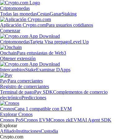
Criptomonedas
Todas las monedas
Cestas
Ganar
Staking
Aplicación Crypto.com
Para usuarios cotidianos
Comenzar
Criptomonedas
Tarjeta Visa prepago
Level Up
Onchain
Para entusiastas de Web3
Obtener extensión
Intercambios
Stake
Examinar DApps
Pay
Para comerciantes
Registro de comerciantes
Terminal de pago
Pay SDK
Complementos de comercio
electrónico
Predicciones
Cronos
Capa 1 compatible con EVM
Explorar Cronos
Cronos PoS
Cronos EVM
Cronos zkEVM
AI Agent SDK
Explorar
Afiliado
Instituciones
Custodia
Crypto.com