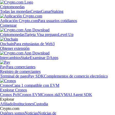
Criptomonedas
Todas las monedas
Cestas
Ganar
Staking
Aplicación Crypto.com
Para usuarios cotidianos
Comenzar
Criptomonedas
Tarjeta Visa prepago
Level Up
Onchain
Para entusiastas de Web3
Obtener extensión
Intercambios
Stake
Examinar DApps
Pay
Para comerciantes
Registro de comerciantes
Terminal de pago
Pay SDK
Complementos de comercio electrónico
Cronos
Capa 1 compatible con EVM
Explorar Cronos
Cronos PoS
Cronos EVM
Cronos zkEVM
AI Agent SDK
Explorar
Afiliado
Instituciones
Custodia
Crypto.com
Quiénes somos
Noticias
Noticias de