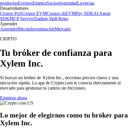
productos
Eventos
Empleo
Socios
Seguridad
Licencias
Desarrolladores
Cronos PoS
Cronos EVM
Cronos zkEVM
Pay SDK
AI Agent
SDK
MCP Servers
Trading Skill Repo
Aprender
Aprender
Bitcoin
Investigación
Mercado
CRIPTO
Tu bróker de confianza para
Xylem Inc.
Si buscas un bróker de Xylem Inc., necesitas precios claros y una
ejecución rápida. La app de Crypto.com te conecta directamente al
mercado para gestionar tu cartera sin fricciones.
Empieza ahora
Lo mejor de elegirnos como tu bróker para
Xylem Inc.