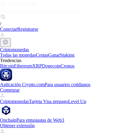
Mercados
Particulares
Empresas
Descubrir
/
Conectar
Registrarse
Criptomonedas
Todas las monedas
Cestas
Ganar
Staking
Tendencias
Bitcoin
Ethereum
XRP
Dogecoin
Cronos
Aplicación Crypto.com
Para usuarios cotidianos
Comenzar
Criptomonedas
Tarjeta Visa prepago
Level Up
Onchain
Para entusiastas de Web3
Obtener extensión