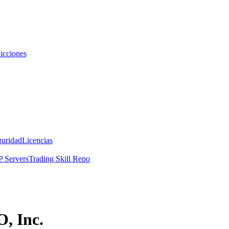
icciones
guridad
Licencias
 Servers
Trading Skill Repo
, Inc.