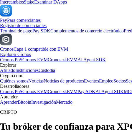
Intercambios
Stake
Examinar DApps
Pay
Para comerciantes
Registro de comerciantes
Terminal de pago
Pay SDK
Complementos de comercio electrónico
Pred
Cronos
Capa 1 compatible con EVM
Explorar Cronos
Cronos PoS
Cronos EVM
Cronos zkEVM
AI Agent SDK
Explorar
Afiliado
Instituciones
Custodia
Crypto.com
Quiénes somos
Noticias
Noticias de productos
Eventos
Empleo
Socios
Se
Desarrolladores
Cronos PoS
Cronos EVM
Cronos zkEVM
Pay SDK
AI Agent SDK
MCP
Aprender
Aprender
Bitcoin
Investigación
Mercado
CRIPTO
Tu bróker de confianza para XPO