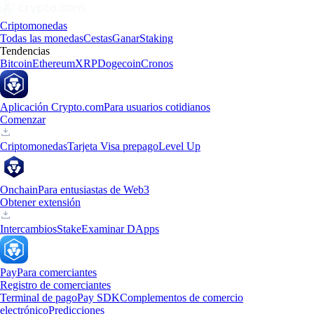
Criptomonedas
Todas las monedas
Cestas
Ganar
Staking
Tendencias
Bitcoin
Ethereum
XRP
Dogecoin
Cronos
Aplicación Crypto.com
Para usuarios cotidianos
Comenzar
Criptomonedas
Tarjeta Visa prepago
Level Up
Onchain
Para entusiastas de Web3
Obtener extensión
Intercambios
Stake
Examinar DApps
Pay
Para comerciantes
Registro de comerciantes
Terminal de pago
Pay SDK
Complementos de comercio
electrónico
Predicciones