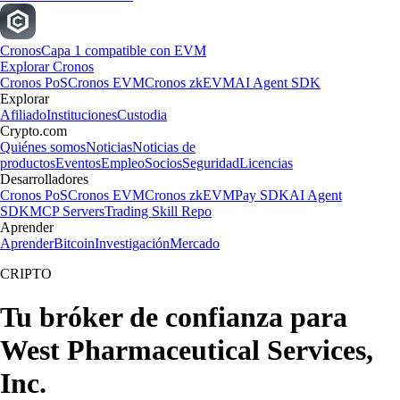
Cronos
Capa 1 compatible con EVM
Explorar Cronos
Cronos PoS
Cronos EVM
Cronos zkEVM
AI Agent SDK
Explorar
Afiliado
Instituciones
Custodia
Crypto.com
Quiénes somos
Noticias
Noticias de
productos
Eventos
Empleo
Socios
Seguridad
Licencias
Desarrolladores
Cronos PoS
Cronos EVM
Cronos zkEVM
Pay SDK
AI Agent
SDK
MCP Servers
Trading Skill Repo
Aprender
Aprender
Bitcoin
Investigación
Mercado
CRIPTO
Tu bróker de confianza para
West Pharmaceutical Services,
Inc.