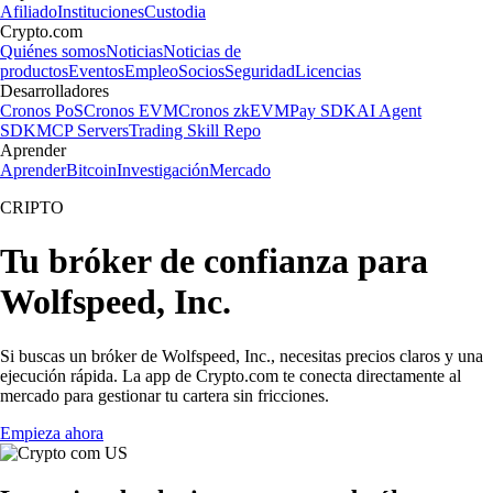
Afiliado
Instituciones
Custodia
Crypto.com
Quiénes somos
Noticias
Noticias de
productos
Eventos
Empleo
Socios
Seguridad
Licencias
Desarrolladores
Cronos PoS
Cronos EVM
Cronos zkEVM
Pay SDK
AI Agent
SDK
MCP Servers
Trading Skill Repo
Aprender
Aprender
Bitcoin
Investigación
Mercado
CRIPTO
Tu bróker de confianza para
Wolfspeed, Inc.
Si buscas un bróker de Wolfspeed, Inc., necesitas precios claros y una
ejecución rápida. La app de Crypto.com te conecta directamente al
mercado para gestionar tu cartera sin fricciones.
Empieza ahora