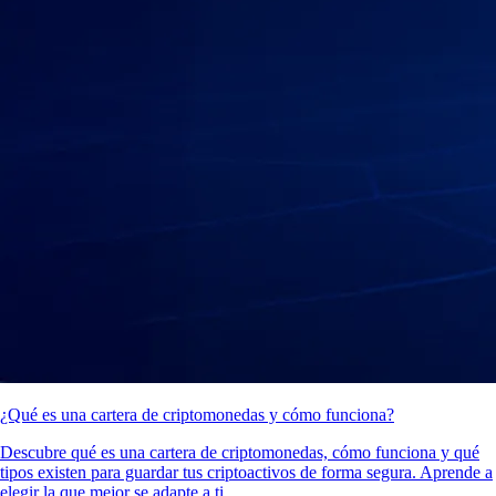
¿Qué es una cartera de criptomonedas y cómo funciona?
Descubre qué es una cartera de criptomonedas, cómo funciona y qué
tipos existen para guardar tus criptoactivos de forma segura. Aprende a
elegir la que mejor se adapte a ti.