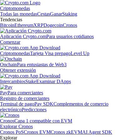
Criptomonedas
Todas las monedas
Cestas
Ganar
Staking
Tendencias
Bitcoin
Ethereum
XRP
Dogecoin
Cronos
Aplicación Crypto.com
Para usuarios cotidianos
Comenzar
Criptomonedas
Tarjeta Visa prepago
Level Up
Onchain
Para entusiastas de Web3
Obtener extensión
Intercambios
Stake
Examinar DApps
Pay
Para comerciantes
Registro de comerciantes
Terminal de pago
Pay SDK
Complementos de comercio
electrónico
Predicciones
Cronos
Capa 1 compatible con EVM
Explorar Cronos
Cronos PoS
Cronos EVM
Cronos zkEVM
AI Agent SDK
Explorar