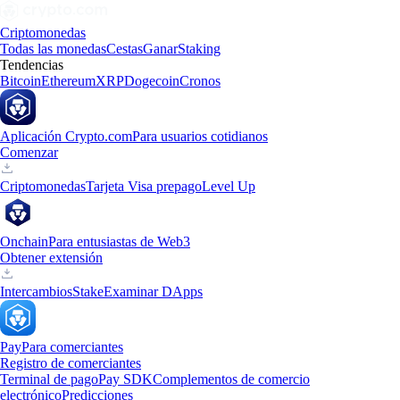
Criptomonedas
Todas las monedas
Cestas
Ganar
Staking
Tendencias
Bitcoin
Ethereum
XRP
Dogecoin
Cronos
Aplicación Crypto.com
Para usuarios cotidianos
Comenzar
Criptomonedas
Tarjeta Visa prepago
Level Up
Onchain
Para entusiastas de Web3
Obtener extensión
Intercambios
Stake
Examinar DApps
Pay
Para comerciantes
Registro de comerciantes
Terminal de pago
Pay SDK
Complementos de comercio
electrónico
Predicciones