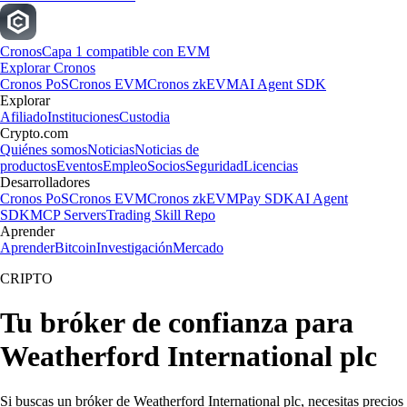
Cronos
Capa 1 compatible con EVM
Explorar Cronos
Cronos PoS
Cronos EVM
Cronos zkEVM
AI Agent SDK
Explorar
Afiliado
Instituciones
Custodia
Crypto.com
Quiénes somos
Noticias
Noticias de
productos
Eventos
Empleo
Socios
Seguridad
Licencias
Desarrolladores
Cronos PoS
Cronos EVM
Cronos zkEVM
Pay SDK
AI Agent
SDK
MCP Servers
Trading Skill Repo
Aprender
Aprender
Bitcoin
Investigación
Mercado
CRIPTO
Tu bróker de confianza para
Weatherford International plc
Si buscas un bróker de Weatherford International plc, necesitas precios