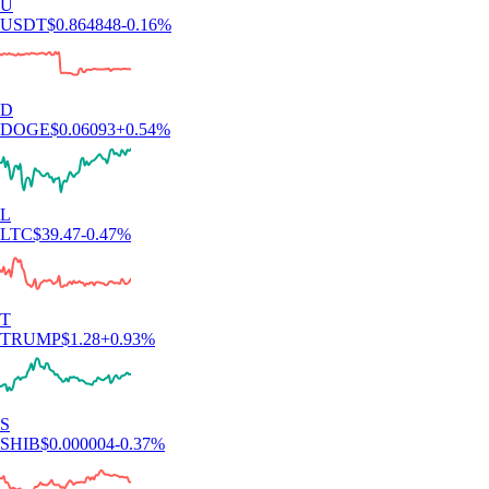
U
USDT
$
0.864848
-0.16
%
D
DOGE
$
0.06093
+
0.54
%
L
LTC
$
39.47
-0.47
%
T
TRUMP
$
1.28
+
0.93
%
S
SHIB
$
0.000004
-0.37
%