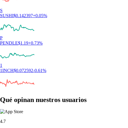
S
SUSHI
$
0.142397
+
0.05
%
P
PENDLE
$
1.19
+
0.73
%
1
1INCH
$
0.072592
-0.61
%
Qué opinan nuestros usuarios
4.7