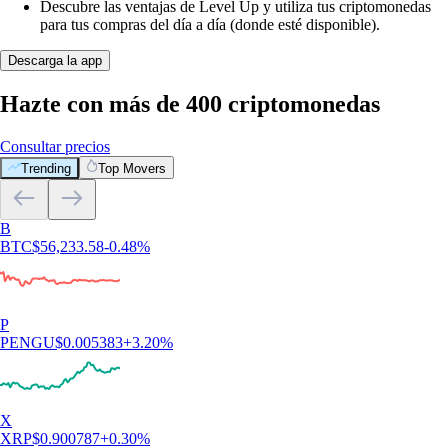
Descubre las ventajas de Level Up y utiliza tus criptomonedas
para tus compras del día a día (donde esté disponible).
Descarga la app
Hazte con más de 400 criptomonedas
Consultar precios
Trending
Top Movers
B
BTC
$
56,233.58
-0.48
%
P
PENGU
$
0.005383
+
3.20
%
X
XRP
$
0.900787
+
0.30
%