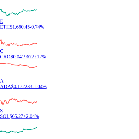
E
ETH
$
1,660.45
-0.74
%
C
CRO
$
0.041967
-9.12
%
A
ADA
$
0.172233
-1.04
%
S
SOL
$
65.27
+
2.04
%