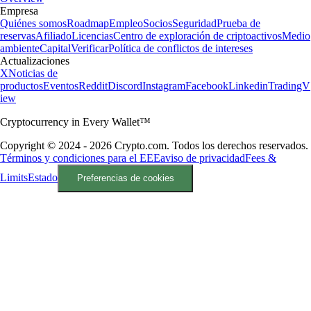
Empresa
Quiénes somos
Roadmap
Empleo
Socios
Seguridad
Prueba de
reservas
Afiliado
Licencias
Centro de exploración de criptoactivos
Medio
ambiente
Capital
Verificar
Política de conflictos de intereses
Actualizaciones
X
Noticias de
productos
Eventos
Reddit
Discord
Instagram
Facebook
Linkedin
TradingV
iew
Cryptocurrency in Every Wallet™
Copyright © 2024 - 2026 Crypto.com. Todos los derechos reservados.
Términos y condiciones para el EEE
aviso de privacidad
Fees &
Limits
Estado
Preferencias de cookies