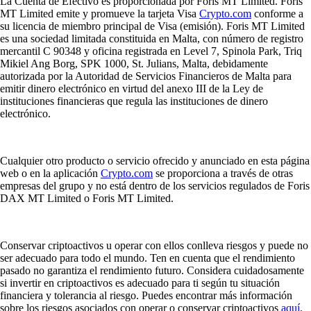
La Cuenta de Efectivo es proporcionada por Foris MT Limited. Foris
MT Limited emite y promueve la tarjeta Visa
Crypto.com
conforme a
su licencia de miembro principal de Visa (emisión). Foris MT Limited
es una sociedad limitada constituida en Malta, con número de registro
mercantil C 90348 y oficina registrada en Level 7, Spinola Park, Triq
Mikiel Ang Borg, SPK 1000, St. Julians, Malta, debidamente
autorizada por la Autoridad de Servicios Financieros de Malta para
emitir dinero electrónico en virtud del anexo III de la Ley de
instituciones financieras que regula las instituciones de dinero
electrónico.
Cualquier otro producto o servicio ofrecido y anunciado en esta página
web o en la aplicación
Crypto.com
se proporciona a través de otras
empresas del grupo y no está dentro de los servicios regulados de Foris
DAX MT Limited o Foris MT Limited.
Conservar criptoactivos u operar con ellos conlleva riesgos y puede no
ser adecuado para todo el mundo. Ten en cuenta que el rendimiento
pasado no garantiza el rendimiento futuro. Considera cuidadosamente
si invertir en criptoactivos es adecuado para ti según tu situación
financiera y tolerancia al riesgo. Puedes encontrar más información
sobre los riesgos asociados con operar o conservar criptoactivos
aquí
.