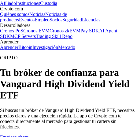
Afiliado
Instituciones
Custodia
Crypto.com
Quiénes somos
Noticias
Noticias de
productos
Eventos
Empleo
Socios
Seguridad
Licencias
Desarrolladores
Cronos PoS
Cronos EVM
Cronos zkEVM
Pay SDK
AI Agent
SDK
MCP Servers
Trading Skill Repo
Aprender
Aprender
Bitcoin
Investigación
Mercado
CRIPTO
Tu bróker de confianza para
Vanguard High Dividend Yield
ETF
Si buscas un bróker de Vanguard High Dividend Yield ETF, necesitas
precios claros y una ejecución rápida. La app de Crypto.com te
conecta directamente al mercado para gestionar tu cartera sin
fricciones.