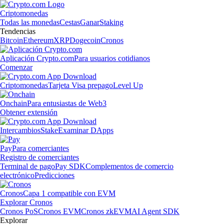
Criptomonedas
Todas las monedas
Cestas
Ganar
Staking
Tendencias
Bitcoin
Ethereum
XRP
Dogecoin
Cronos
Aplicación Crypto.com
Para usuarios cotidianos
Comenzar
Criptomonedas
Tarjeta Visa prepago
Level Up
Onchain
Para entusiastas de Web3
Obtener extensión
Intercambios
Stake
Examinar DApps
Pay
Para comerciantes
Registro de comerciantes
Terminal de pago
Pay SDK
Complementos de comercio
electrónico
Predicciones
Cronos
Capa 1 compatible con EVM
Explorar Cronos
Cronos PoS
Cronos EVM
Cronos zkEVM
AI Agent SDK
Explorar