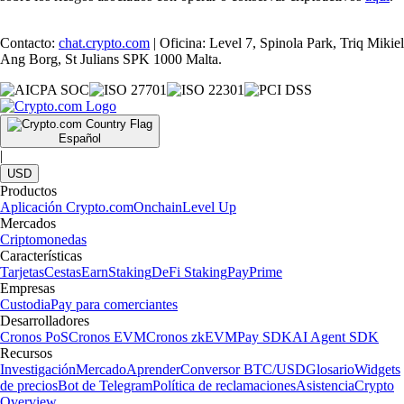
Contacto:
chat.crypto.com
| Oficina: Level 7, Spinola Park, Triq Mikiel
Ang Borg, St Julians SPK 1000 Malta.
Español
|
USD
Productos
Aplicación Crypto.com
Onchain
Level Up
Mercados
Criptomonedas
Características
Tarjetas
Cestas
Earn
Staking
DeFi Staking
Pay
Prime
Empresas
Custodia
Pay para comerciantes
Desarrolladores
Cronos PoS
Cronos EVM
Cronos zkEVM
Pay SDK
AI Agent SDK
Recursos
Investigación
Mercado
Aprender
Conversor BTC/USD
Glosario
Widgets
de precios
Bot de Telegram
Política de reclamaciones
Asistencia
Crypto
Overview