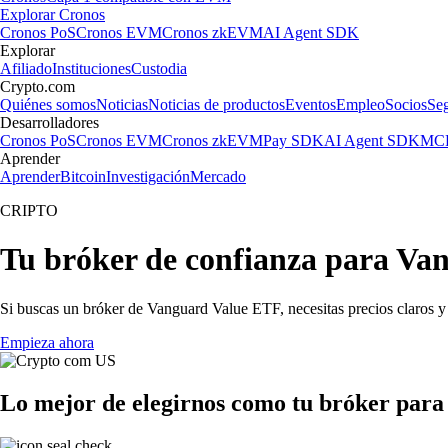
Explorar Cronos
Cronos PoS
Cronos EVM
Cronos zkEVM
AI Agent SDK
Explorar
Afiliado
Instituciones
Custodia
Crypto.com
Quiénes somos
Noticias
Noticias de productos
Eventos
Empleo
Socios
Se
Desarrolladores
Cronos PoS
Cronos EVM
Cronos zkEVM
Pay SDK
AI Agent SDK
MCP
Aprender
Aprender
Bitcoin
Investigación
Mercado
CRIPTO
Tu bróker de confianza para Va
Si buscas un bróker de Vanguard Value ETF, necesitas precios claros y 
Empieza ahora
Lo mejor de elegirnos como tu bróker par