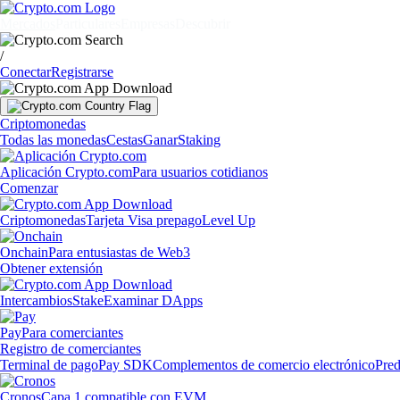
Mercados
Particulares
Empresas
Descubrir
/
Conectar
Registrarse
Criptomonedas
Todas las monedas
Cestas
Ganar
Staking
Aplicación Crypto.com
Para usuarios cotidianos
Comenzar
Criptomonedas
Tarjeta Visa prepago
Level Up
Onchain
Para entusiastas de Web3
Obtener extensión
Intercambios
Stake
Examinar DApps
Pay
Para comerciantes
Registro de comerciantes
Terminal de pago
Pay SDK
Complementos de comercio electrónico
Pred
Cronos
Capa 1 compatible con EVM