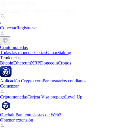
Mercados
Particulares
Empresas
Descubrir
/
Conectar
Registrarse
Criptomonedas
Todas las monedas
Cestas
Ganar
Staking
Tendencias
Bitcoin
Ethereum
XRP
Dogecoin
Cronos
Aplicación Crypto.com
Para usuarios cotidianos
Comenzar
Criptomonedas
Tarjeta Visa prepago
Level Up
Onchain
Para entusiastas de Web3
Obtener extensión