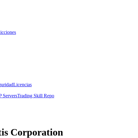
icciones
guridad
Licencias
 Servers
Trading Skill Repo
tis Corporation