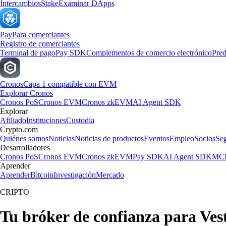
Intercambios
Stake
Examinar DApps
Pay
Para comerciantes
Registro de comerciantes
Terminal de pago
Pay SDK
Complementos de comercio electrónico
Pred
Cronos
Capa 1 compatible con EVM
Explorar Cronos
Cronos PoS
Cronos EVM
Cronos zkEVM
AI Agent SDK
Explorar
Afiliado
Instituciones
Custodia
Crypto.com
Quiénes somos
Noticias
Noticias de productos
Eventos
Empleo
Socios
Se
Desarrolladores
Cronos PoS
Cronos EVM
Cronos zkEVM
Pay SDK
AI Agent SDK
MCP
Aprender
Aprender
Bitcoin
Investigación
Mercado
CRIPTO
Tu bróker de confianza para Ves