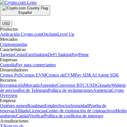
Español
|
USD
Productos
Aplicación Crypto.com
Onchain
Level Up
Mercados
Criptomonedas
Características
Tarjetas
Cestas
Earn
Staking
DeFi Staking
Pay
Prime
Empresas
Custodia
Pay para comerciantes
Desarrolladores
Cronos PoS
Cronos EVM
Cronos zkEVM
Pay SDK
AI Agent SDK
Recursos
Investigación
Mercado
Aprender
Conversor BTC/USD
Glosario
Widgets
de precios
Bot de Telegram
Política de reclamaciones
Asistencia
Crypto
Overview
Empresa
Quiénes somos
Roadmap
Empleo
Socios
Seguridad
Prueba de
reservas
Afiliado
Licencias
Centro de exploración de criptoactivos
Medio
ambiente
Capital
Verificar
Política de conflictos de intereses
Actualizaciones
X
Noticias de