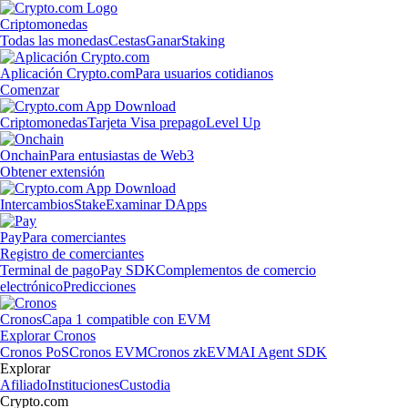
Criptomonedas
Todas las monedas
Cestas
Ganar
Staking
Aplicación Crypto.com
Para usuarios cotidianos
Comenzar
Criptomonedas
Tarjeta Visa prepago
Level Up
Onchain
Para entusiastas de Web3
Obtener extensión
Intercambios
Stake
Examinar DApps
Pay
Para comerciantes
Registro de comerciantes
Terminal de pago
Pay SDK
Complementos de comercio
electrónico
Predicciones
Cronos
Capa 1 compatible con EVM
Explorar Cronos
Cronos PoS
Cronos EVM
Cronos zkEVM
AI Agent SDK
Explorar
Afiliado
Instituciones
Custodia
Crypto.com