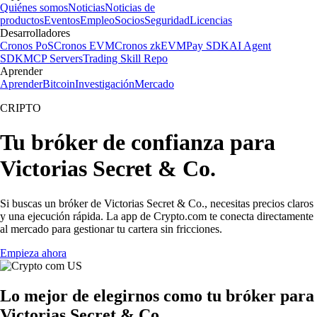
Quiénes somos
Noticias
Noticias de
productos
Eventos
Empleo
Socios
Seguridad
Licencias
Desarrolladores
Cronos PoS
Cronos EVM
Cronos zkEVM
Pay SDK
AI Agent
SDK
MCP Servers
Trading Skill Repo
Aprender
Aprender
Bitcoin
Investigación
Mercado
CRIPTO
Tu bróker de confianza para
Victorias Secret & Co.
Si buscas un bróker de Victorias Secret & Co., necesitas precios claros
y una ejecución rápida. La app de Crypto.com te conecta directamente
al mercado para gestionar tu cartera sin fricciones.
Empieza ahora
Lo mejor de elegirnos como tu bróker para
Victorias Secret & Co.