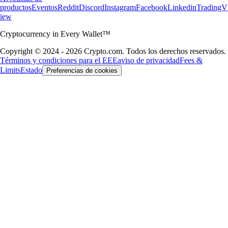
productos
Eventos
Reddit
Discord
Instagram
Facebook
Linkedin
TradingV
iew
Cryptocurrency in Every Wallet™
Copyright © 2024 - 2026 Crypto.com. Todos los derechos reservados.
Términos y condiciones para el EEE
aviso de privacidad
Fees &
Limits
Estado
Preferencias de cookies