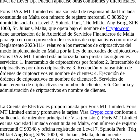
nivel de Level Up. Pueden aplicarse otras comisiones y diferenciales.
Foris DAX MT Limited es una sociedad de responsabilidad limitada
constituida en Malta con número de registro mercantil C 88392 y
domicilio social en Level 7, Spinola Park, Triq Mikiel Ang Borg, SPK
1000, St. Julians, Malta, que opera bajo el nombre de
Crypto.com
,
tiene autorización de la Autoridad de Servicios Financieros de Malta
para ejercer como proveedor de servicios de criptoactivos conforme al
Reglamento 2023/1114 relativo a los mercados de criptoactivos del
modo implementado en Malta por la Ley de mercados de criptoactivos.
Foris DAX MT Limited está autorizada para prestar los siguientes
servicios: 1. Intercambio de criptoactivos por fondos; 2. Intercambio de
criptoactivos por otros criptoactivos; 3. Recepción y transmisión de
órdenes de criptoactivos en nombre de clientes; 4. Ejecución de
órdenes de criptoactivos en nombre de clientes; 5. Servicios de
transferencia de criptoactivos en nombre de clientes; y 6. Custodia y
administración de criptoactivos en nombre de clientes.
La Cuenta de Efectivo es proporcionada por Foris MT Limited. Foris
MT Limited emite y promueve la tarjeta Visa
Crypto.com
conforme a
su licencia de miembro principal de Visa (emisión). Foris MT Limited
es una sociedad limitada constituida en Malta, con número de registro
mercantil C 90348 y oficina registrada en Level 7, Spinola Park, Triq
Mikiel Ang Borg, SPK 1000, St. Julians, Malta, debidamente