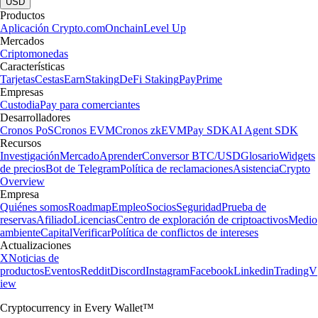
USD
Productos
Aplicación Crypto.com
Onchain
Level Up
Mercados
Criptomonedas
Características
Tarjetas
Cestas
Earn
Staking
DeFi Staking
Pay
Prime
Empresas
Custodia
Pay para comerciantes
Desarrolladores
Cronos PoS
Cronos EVM
Cronos zkEVM
Pay SDK
AI Agent SDK
Recursos
Investigación
Mercado
Aprender
Conversor BTC/USD
Glosario
Widgets
de precios
Bot de Telegram
Política de reclamaciones
Asistencia
Crypto
Overview
Empresa
Quiénes somos
Roadmap
Empleo
Socios
Seguridad
Prueba de
reservas
Afiliado
Licencias
Centro de exploración de criptoactivos
Medio
ambiente
Capital
Verificar
Política de conflictos de intereses
Actualizaciones
X
Noticias de
productos
Eventos
Reddit
Discord
Instagram
Facebook
Linkedin
TradingV
iew
Cryptocurrency in Every Wallet™