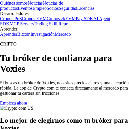
Quiénes somos
Noticias
Noticias de
productos
Eventos
Empleo
Socios
Seguridad
Licencias
Desarrolladores
Cronos PoS
Cronos EVM
Cronos zkEVM
Pay SDK
AI Agent
SDK
MCP Servers
Trading Skill Repo
Aprender
Aprender
Bitcoin
Investigación
Mercado
CRIPTO
Tu bróker de confianza para
Voxies
Si buscas un bróker de Voxies, necesitas precios claros y una ejecución
rápida. La app de Crypto.com te conecta directamente al mercado para
gestionar tu cartera sin fricciones.
Empieza ahora
Lo mejor de elegirnos como tu bróker para
Voxies