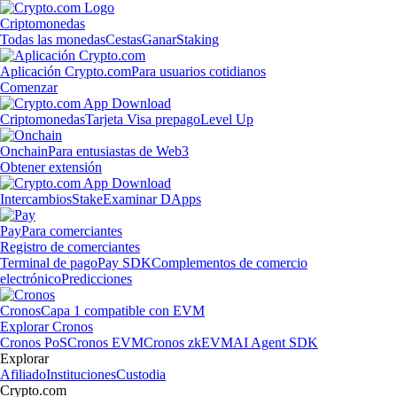
Criptomonedas
Todas las monedas
Cestas
Ganar
Staking
Aplicación Crypto.com
Para usuarios cotidianos
Comenzar
Criptomonedas
Tarjeta Visa prepago
Level Up
Onchain
Para entusiastas de Web3
Obtener extensión
Intercambios
Stake
Examinar DApps
Pay
Para comerciantes
Registro de comerciantes
Terminal de pago
Pay SDK
Complementos de comercio
electrónico
Predicciones
Cronos
Capa 1 compatible con EVM
Explorar Cronos
Cronos PoS
Cronos EVM
Cronos zkEVM
AI Agent SDK
Explorar
Afiliado
Instituciones
Custodia
Crypto.com