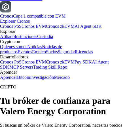
Cronos
Capa 1 compatible con EVM
Explorar Cronos
Cronos PoS
Cronos EVM
Cronos zkEVM
AI Agent SDK
Explorar
Afiliado
Instituciones
Custodia
Crypto.com
Quiénes somos
Noticias
Noticias de
productos
Eventos
Empleo
Socios
Seguridad
Licencias
Desarrolladores
Cronos PoS
Cronos EVM
Cronos zkEVM
Pay SDK
AI Agent
SDK
MCP Servers
Trading Skill Repo
Aprender
Aprender
Bitcoin
Investigación
Mercado
CRIPTO
Tu bróker de confianza para
Valero Energy Corporation
Si buscas un bróker de Valero Energy Corporation, necesitas precios