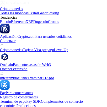
Criptomonedas
Todas las monedas
Cestas
Ganar
Staking
Tendencias
Bitcoin
Ethereum
XRP
Dogecoin
Cronos
Aplicación Crypto.com
Para usuarios cotidianos
Comenzar
Criptomonedas
Tarjeta Visa prepago
Level Up
Onchain
Para entusiastas de Web3
Obtener extensión
Intercambios
Stake
Examinar DApps
Pay
Para comerciantes
Registro de comerciantes
Terminal de pago
Pay SDK
Complementos de comercio
electrónico
Predicciones