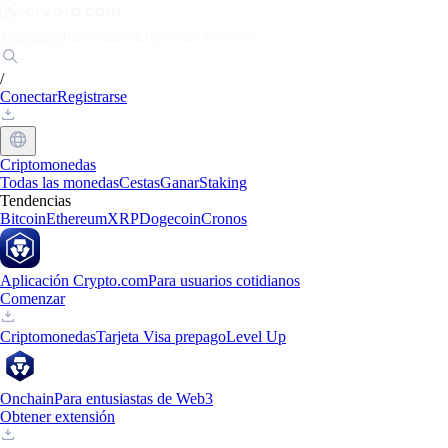
Mercados
Particulares
Empresas
Descubrir
/
Conectar
Registrarse
Criptomonedas
Todas las monedas
Cestas
Ganar
Staking
Tendencias
Bitcoin
Ethereum
XRP
Dogecoin
Cronos
Aplicación Crypto.com
Para usuarios cotidianos
Comenzar
Criptomonedas
Tarjeta Visa prepago
Level Up
Onchain
Para entusiastas de Web3
Obtener extensión