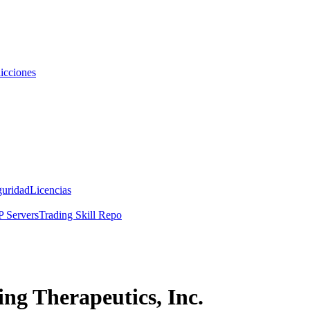
icciones
guridad
Licencias
 Servers
Trading Skill Repo
ng Therapeutics, Inc.