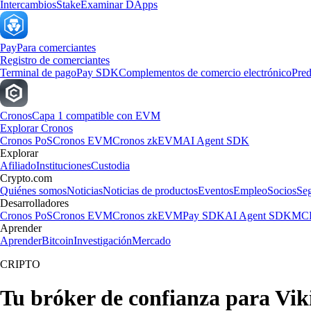
Intercambios
Stake
Examinar DApps
Pay
Para comerciantes
Registro de comerciantes
Terminal de pago
Pay SDK
Complementos de comercio electrónico
Pred
Cronos
Capa 1 compatible con EVM
Explorar Cronos
Cronos PoS
Cronos EVM
Cronos zkEVM
AI Agent SDK
Explorar
Afiliado
Instituciones
Custodia
Crypto.com
Quiénes somos
Noticias
Noticias de productos
Eventos
Empleo
Socios
Se
Desarrolladores
Cronos PoS
Cronos EVM
Cronos zkEVM
Pay SDK
AI Agent SDK
MCP
Aprender
Aprender
Bitcoin
Investigación
Mercado
CRIPTO
Tu bróker de confianza para Viki