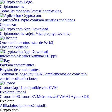
Criptomonedas
Todas las monedas
Cestas
Ganar
Staking
Aplicación Crypto.com
Para usuarios cotidianos
Comenzar
Criptomonedas
Tarjeta Visa prepago
Level Up
Onchain
Para entusiastas de Web3
Obtener extensión
Intercambios
Stake
Examinar DApps
Pay
Para comerciantes
Registro de comerciantes
Terminal de pago
Pay SDK
Complementos de comercio
electrónico
Predicciones
Cronos
Capa 1 compatible con EVM
Explorar Cronos
Cronos PoS
Cronos EVM
Cronos zkEVM
AI Agent SDK
Explorar
Afiliado
Instituciones
Custodia
Crypto.com