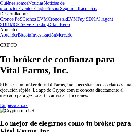
Quiénes somos
Noticias
Noticias de
productos
Eventos
Empleo
Socios
Seguridad
Licencias
Desarrolladores
Cronos PoS
Cronos EVM
Cronos zkEVM
Pay SDK
AI Agent
SDK
MCP Servers
Trading Skill Repo
Aprender
Aprender
Bitcoin
Investigación
Mercado
CRIPTO
Tu bróker de confianza para
Vital Farms, Inc.
Si buscas un bróker de Vital Farms, Inc., necesitas precios claros y una
ejecución rápida. La app de Crypto.com te conecta directamente al
mercado para gestionar tu cartera sin fricciones.
Empieza ahora
Lo mejor de elegirnos como tu bróker para
Vital Farms, Inc.