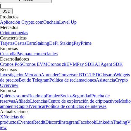
|
USD
Productos
Aplicación Crypto.com
Onchain
Level Up
Mercados
Criptomonedas
Características
Tarjetas
Cestas
Earn
Staking
DeFi Staking
Pay
Prime
Empresas
Custodia
Pay para comerciantes
Desarrolladores
Cronos PoS
Cronos EVM
Cronos zkEVM
Pay SDK
AI Agent SDK
Recursos
Investigación
Mercado
Aprender
Conversor BTC/USD
Glosario
Widgets
de precios
Bot de Telegram
Política de reclamaciones
Asistencia
Crypto
Overview
Empresa
Quiénes somos
Roadmap
Empleo
Socios
Seguridad
Prueba de
reservas
Afiliado
Licencias
Centro de exploración de criptoactivos
Medio
ambiente
Capital
Verificar
Política de conflictos de intereses
Actualizaciones
X
Noticias de
productos
Eventos
Reddit
Discord
Instagram
Facebook
Linkedin
TradingV
iew