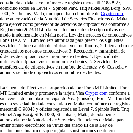
constituida en Malta con número de registro mercantil C 88392 y
domicilio social en Level 7, Spinola Park, Triq Mikiel Ang Borg, SPK
1000, St. Julians, Malta, que opera bajo el nombre de
Crypto.com
,
tiene autorización de la Autoridad de Servicios Financieros de Malta
para ejercer como proveedor de servicios de criptoactivos conforme al
Reglamento 2023/1114 relativo a los mercados de criptoactivos del
modo implementado en Malta por la Ley de mercados de criptoactivos.
Foris DAX MT Limited está autorizada para prestar los siguientes
servicios: 1. Intercambio de criptoactivos por fondos; 2. Intercambio de
criptoactivos por otros criptoactivos; 3. Recepción y transmisión de
órdenes de criptoactivos en nombre de clientes; 4. Ejecución de
órdenes de criptoactivos en nombre de clientes; 5. Servicios de
transferencia de criptoactivos en nombre de clientes; y 6. Custodia y
administración de criptoactivos en nombre de clientes.
La Cuenta de Efectivo es proporcionada por Foris MT Limited. Foris
MT Limited emite y promueve la tarjeta Visa
Crypto.com
conforme a
su licencia de miembro principal de Visa (emisión). Foris MT Limited
es una sociedad limitada constituida en Malta, con número de registro
mercantil C 90348 y oficina registrada en Level 7, Spinola Park, Triq
Mikiel Ang Borg, SPK 1000, St. Julians, Malta, debidamente
autorizada por la Autoridad de Servicios Financieros de Malta para
emitir dinero electrónico en virtud del anexo III de la Ley de
instituciones financieras que regula las instituciones de dinero