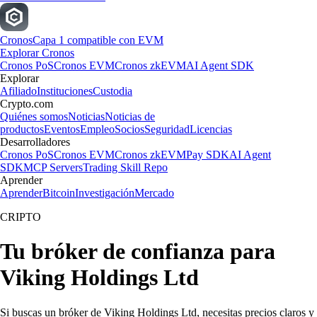
Cronos
Capa 1 compatible con EVM
Explorar Cronos
Cronos PoS
Cronos EVM
Cronos zkEVM
AI Agent SDK
Explorar
Afiliado
Instituciones
Custodia
Crypto.com
Quiénes somos
Noticias
Noticias de
productos
Eventos
Empleo
Socios
Seguridad
Licencias
Desarrolladores
Cronos PoS
Cronos EVM
Cronos zkEVM
Pay SDK
AI Agent
SDK
MCP Servers
Trading Skill Repo
Aprender
Aprender
Bitcoin
Investigación
Mercado
CRIPTO
Tu bróker de confianza para
Viking Holdings Ltd
Si buscas un bróker de Viking Holdings Ltd, necesitas precios claros y