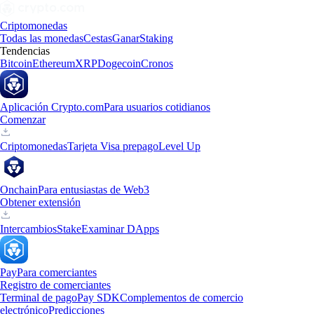
Criptomonedas
Todas las monedas
Cestas
Ganar
Staking
Tendencias
Bitcoin
Ethereum
XRP
Dogecoin
Cronos
Aplicación Crypto.com
Para usuarios cotidianos
Comenzar
Criptomonedas
Tarjeta Visa prepago
Level Up
Onchain
Para entusiastas de Web3
Obtener extensión
Intercambios
Stake
Examinar DApps
Pay
Para comerciantes
Registro de comerciantes
Terminal de pago
Pay SDK
Complementos de comercio
electrónico
Predicciones