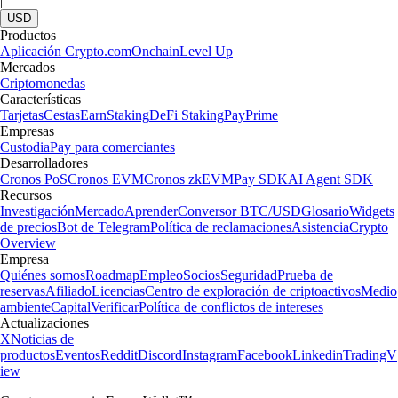
|
USD
Productos
Aplicación Crypto.com
Onchain
Level Up
Mercados
Criptomonedas
Características
Tarjetas
Cestas
Earn
Staking
DeFi Staking
Pay
Prime
Empresas
Custodia
Pay para comerciantes
Desarrolladores
Cronos PoS
Cronos EVM
Cronos zkEVM
Pay SDK
AI Agent SDK
Recursos
Investigación
Mercado
Aprender
Conversor BTC/USD
Glosario
Widgets
de precios
Bot de Telegram
Política de reclamaciones
Asistencia
Crypto
Overview
Empresa
Quiénes somos
Roadmap
Empleo
Socios
Seguridad
Prueba de
reservas
Afiliado
Licencias
Centro de exploración de criptoactivos
Medio
ambiente
Capital
Verificar
Política de conflictos de intereses
Actualizaciones
X
Noticias de
productos
Eventos
Reddit
Discord
Instagram
Facebook
Linkedin
TradingV
iew