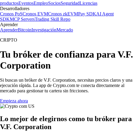
productos
Eventos
Empleo
Socios
Seguridad
Licencias
Desarrolladores
Cronos PoS
Cronos EVM
Cronos zkEVM
Pay SDK
AI Agent
SDK
MCP Servers
Trading Skill Repo
Aprender
Aprender
Bitcoin
Investigación
Mercado
CRIPTO
Tu bróker de confianza para V.F.
Corporation
Si buscas un bróker de V.F. Corporation, necesitas precios claros y una
ejecución rápida. La app de Crypto.com te conecta directamente al
mercado para gestionar tu cartera sin fricciones.
Empieza ahora
Lo mejor de elegirnos como tu bróker para
V.F. Corporation