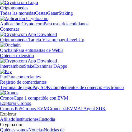
Criptomonedas
Todas las monedas
Cestas
Ganar
Staking
Aplicación Crypto.com
Para usuarios cotidianos
Comenzar
Criptomonedas
Tarjeta Visa prepago
Level Up
Onchain
Para entusiastas de Web3
Obtener extensión
Intercambios
Stake
Examinar DApps
Pay
Para comerciantes
Registro de comerciantes
Terminal de pago
Pay SDK
Complementos de comercio electrónico
Cronos
Capa 1 compatible con EVM
Explorar Cronos
Cronos PoS
Cronos EVM
Cronos zkEVM
AI Agent SDK
Explorar
Afiliado
Instituciones
Custodia
Crypto.com
Quiénes somos
Noticias
Noticias de