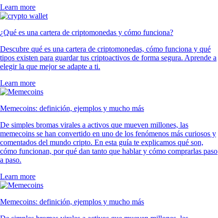
Learn more
¿Qué es una cartera de criptomonedas y cómo funciona?
Descubre qué es una cartera de criptomonedas, cómo funciona y qué
tipos existen para guardar tus criptoactivos de forma segura. Aprende a
elegir la que mejor se adapte a ti.
Learn more
Memecoins: definición, ejemplos y mucho más
De simples bromas virales a activos que mueven millones, las
memecoins se han convertido en uno de los fenómenos más curiosos y
comentados del mundo cripto. En esta guía te explicamos qué son,
cómo funcionan, por qué dan tanto que hablar y cómo comprarlas paso
a paso.
Learn more
Memecoins: definición, ejemplos y mucho más