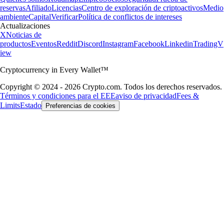
reservas
Afiliado
Licencias
Centro de exploración de criptoactivos
Medio
ambiente
Capital
Verificar
Política de conflictos de intereses
Actualizaciones
X
Noticias de
productos
Eventos
Reddit
Discord
Instagram
Facebook
Linkedin
TradingV
iew
Cryptocurrency in Every Wallet™
Copyright © 2024 - 2026 Crypto.com. Todos los derechos reservados.
Términos y condiciones para el EEE
aviso de privacidad
Fees &
Limits
Estado
Preferencias de cookies