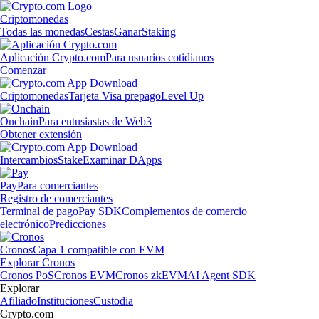
Criptomonedas
Todas las monedas
Cestas
Ganar
Staking
Aplicación Crypto.com
Para usuarios cotidianos
Comenzar
Criptomonedas
Tarjeta Visa prepago
Level Up
Onchain
Para entusiastas de Web3
Obtener extensión
Intercambios
Stake
Examinar DApps
Pay
Para comerciantes
Registro de comerciantes
Terminal de pago
Pay SDK
Complementos de comercio
electrónico
Predicciones
Cronos
Capa 1 compatible con EVM
Explorar Cronos
Cronos PoS
Cronos EVM
Cronos zkEVM
AI Agent SDK
Explorar
Afiliado
Instituciones
Custodia
Crypto.com