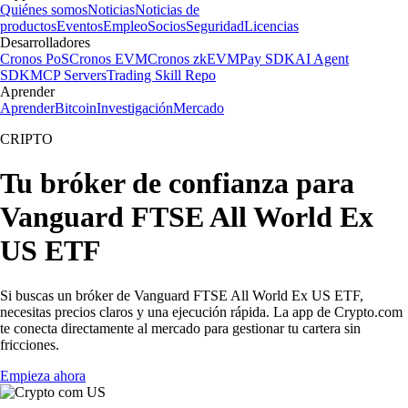
Quiénes somos
Noticias
Noticias de
productos
Eventos
Empleo
Socios
Seguridad
Licencias
Desarrolladores
Cronos PoS
Cronos EVM
Cronos zkEVM
Pay SDK
AI Agent
SDK
MCP Servers
Trading Skill Repo
Aprender
Aprender
Bitcoin
Investigación
Mercado
CRIPTO
Tu bróker de confianza para
Vanguard FTSE All World Ex
US ETF
Si buscas un bróker de Vanguard FTSE All World Ex US ETF,
necesitas precios claros y una ejecución rápida. La app de Crypto.com
te conecta directamente al mercado para gestionar tu cartera sin
fricciones.
Empieza ahora