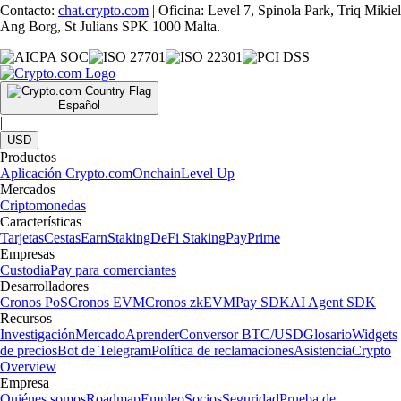
Contacto:
chat.crypto.com
| Oficina: Level 7, Spinola Park, Triq Mikiel
Ang Borg, St Julians SPK 1000 Malta.
Español
|
USD
Productos
Aplicación Crypto.com
Onchain
Level Up
Mercados
Criptomonedas
Características
Tarjetas
Cestas
Earn
Staking
DeFi Staking
Pay
Prime
Empresas
Custodia
Pay para comerciantes
Desarrolladores
Cronos PoS
Cronos EVM
Cronos zkEVM
Pay SDK
AI Agent SDK
Recursos
Investigación
Mercado
Aprender
Conversor BTC/USD
Glosario
Widgets
de precios
Bot de Telegram
Política de reclamaciones
Asistencia
Crypto
Overview
Empresa
Quiénes somos
Roadmap
Empleo
Socios
Seguridad
Prueba de