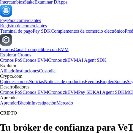
Intercambios
Stake
Examinar DApps
Pay
Para comerciantes
Registro de comerciantes
Terminal de pago
Pay SDK
Complementos de comercio electrónico
Pred
Cronos
Capa 1 compatible con EVM
Explorar Cronos
Cronos PoS
Cronos EVM
Cronos zkEVM
AI Agent SDK
Explorar
Afiliado
Instituciones
Custodia
Crypto.com
Quiénes somos
Noticias
Noticias de productos
Eventos
Empleo
Socios
Se
Desarrolladores
Cronos PoS
Cronos EVM
Cronos zkEVM
Pay SDK
AI Agent SDK
MCP
Aprender
Aprender
Bitcoin
Investigación
Mercado
CRIPTO
Tu bróker de confianza para Ve