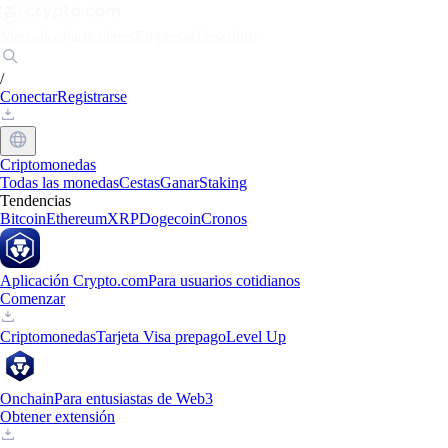
Mercados
Particulares
Empresas
Descubrir
/
Conectar
Registrarse
Criptomonedas
Todas las monedas
Cestas
Ganar
Staking
Tendencias
Bitcoin
Ethereum
XRP
Dogecoin
Cronos
Aplicación Crypto.com
Para usuarios cotidianos
Comenzar
Criptomonedas
Tarjeta Visa prepago
Level Up
Onchain
Para entusiastas de Web3
Obtener extensión