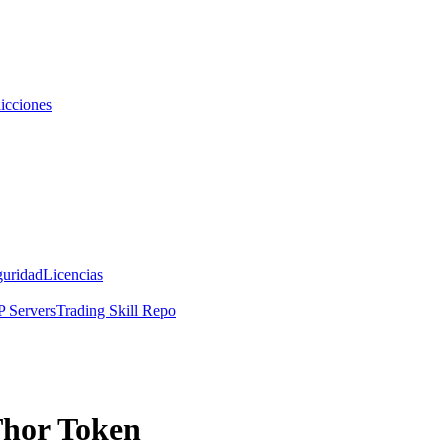
icciones
guridad
Licencias
 Servers
Trading Skill Repo
Thor Token