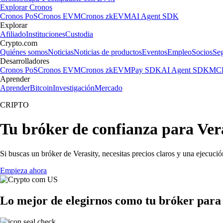
Explorar Cronos
Cronos PoS
Cronos EVM
Cronos zkEVM
AI Agent SDK
Explorar
Afiliado
Instituciones
Custodia
Crypto.com
Quiénes somos
Noticias
Noticias de productos
Eventos
Empleo
Socios
Se
Desarrolladores
Cronos PoS
Cronos EVM
Cronos zkEVM
Pay SDK
AI Agent SDK
MCP
Aprender
Aprender
Bitcoin
Investigación
Mercado
CRIPTO
Tu bróker de confianza para Ver
Si buscas un bróker de Verasity, necesitas precios claros y una ejecuci
Empieza ahora
Lo mejor de elegirnos como tu bróker para