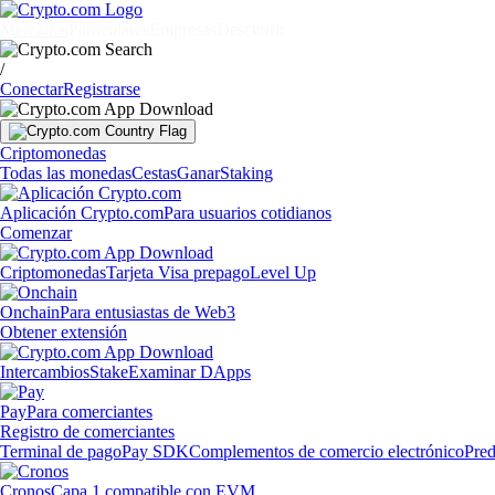
Mercados
Particulares
Empresas
Descubrir
/
Conectar
Registrarse
Criptomonedas
Todas las monedas
Cestas
Ganar
Staking
Aplicación Crypto.com
Para usuarios cotidianos
Comenzar
Criptomonedas
Tarjeta Visa prepago
Level Up
Onchain
Para entusiastas de Web3
Obtener extensión
Intercambios
Stake
Examinar DApps
Pay
Para comerciantes
Registro de comerciantes
Terminal de pago
Pay SDK
Complementos de comercio electrónico
Pred
Cronos
Capa 1 compatible con EVM