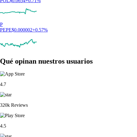
POL
$
0.0654
+
0.71
%
P
PEPE
$
0.000002
+
0.57
%
Qué opinan nuestros usuarios
4.7
320k Reviews
4.5