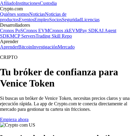
Afiliado
Instituciones
Custodia
Crypto.com
Quiénes somos
Noticias
Noticias de
productos
Eventos
Empleo
Socios
Seguridad
Licencias
Desarrolladores
Cronos PoS
Cronos EVM
Cronos zkEVM
Pay SDK
AI Agent
SDK
MCP Servers
Trading Skill Repo
Aprender
Aprender
Bitcoin
Investigación
Mercado
CRIPTO
Tu bróker de confianza para
Venice Token
Si buscas un bróker de Venice Token, necesitas precios claros y una
ejecución rápida. La app de Crypto.com te conecta directamente al
mercado para gestionar tu cartera sin fricciones.
Empieza ahora