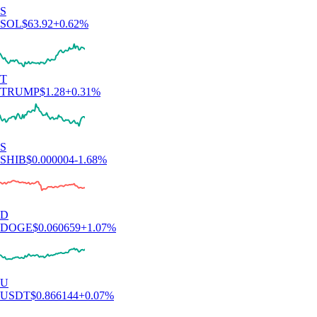
S
SOL
$
63.92
+
0.62
%
T
TRUMP
$
1.28
+
0.31
%
S
SHIB
$
0.000004
-1.68
%
D
DOGE
$
0.060659
+
1.07
%
U
USDT
$
0.866144
+
0.07
%