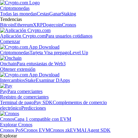
Criptomonedas
Todas las monedas
Cestas
Ganar
Staking
Tendencias
Bitcoin
Ethereum
XRP
Dogecoin
Cronos
Aplicación Crypto.com
Para usuarios cotidianos
Comenzar
Criptomonedas
Tarjeta Visa prepago
Level Up
Onchain
Para entusiastas de Web3
Obtener extensión
Intercambios
Stake
Examinar DApps
Pay
Para comerciantes
Registro de comerciantes
Terminal de pago
Pay SDK
Complementos de comercio
electrónico
Predicciones
Cronos
Capa 1 compatible con EVM
Explorar Cronos
Cronos PoS
Cronos EVM
Cronos zkEVM
AI Agent SDK
Explorar