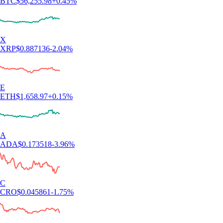
BTC
$
56,255.98
+
0.45
%
X
XRP
$
0.887136
-2.04
%
E
ETH
$
1,658.97
+
0.15
%
A
ADA
$
0.173518
-3.96
%
C
CRO
$
0.045861
-1.75
%