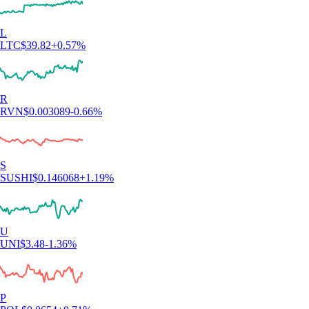
L
LTC
$
39.82
+
0.57
%
R
RVN
$
0.003089
-0.66
%
S
SUSHI
$
0.146068
+
1.19
%
U
UNI
$
3.48
-1.36
%
P