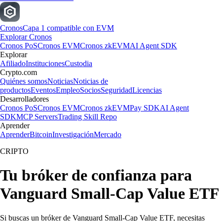
Cronos
Capa 1 compatible con EVM
Explorar Cronos
Cronos PoS
Cronos EVM
Cronos zkEVM
AI Agent SDK
Explorar
Afiliado
Instituciones
Custodia
Crypto.com
Quiénes somos
Noticias
Noticias de
productos
Eventos
Empleo
Socios
Seguridad
Licencias
Desarrolladores
Cronos PoS
Cronos EVM
Cronos zkEVM
Pay SDK
AI Agent
SDK
MCP Servers
Trading Skill Repo
Aprender
Aprender
Bitcoin
Investigación
Mercado
CRIPTO
Tu bróker de confianza para
Vanguard Small-Cap Value ETF
Si buscas un bróker de Vanguard Small-Cap Value ETF, necesitas