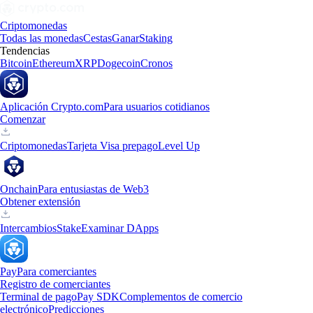
Criptomonedas
Todas las monedas
Cestas
Ganar
Staking
Tendencias
Bitcoin
Ethereum
XRP
Dogecoin
Cronos
Aplicación Crypto.com
Para usuarios cotidianos
Comenzar
Criptomonedas
Tarjeta Visa prepago
Level Up
Onchain
Para entusiastas de Web3
Obtener extensión
Intercambios
Stake
Examinar DApps
Pay
Para comerciantes
Registro de comerciantes
Terminal de pago
Pay SDK
Complementos de comercio
electrónico
Predicciones