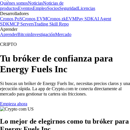
Quiénes somos
Noticias
Noticias de
productos
Eventos
Empleo
Socios
Seguridad
Licencias
Desarrolladores
Cronos PoS
Cronos EVM
Cronos zkEVM
Pay SDK
AI Agent
SDK
MCP Servers
Trading Skill Repo
Aprender
Aprender
Bitcoin
Investigación
Mercado
CRIPTO
Tu bróker de confianza para
Energy Fuels Inc
Si buscas un bróker de Energy Fuels Inc, necesitas precios claros y una
ejecución rápida. La app de Crypto.com te conecta directamente al
mercado para gestionar tu cartera sin fricciones.
Empieza ahora
Lo mejor de elegirnos como tu bróker para
Energy Fuels Inc