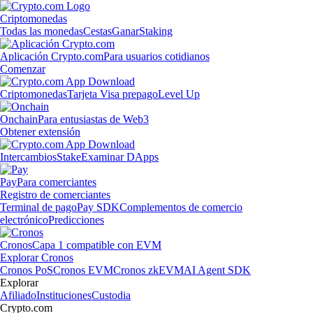
Criptomonedas
Todas las monedas
Cestas
Ganar
Staking
Aplicación Crypto.com
Para usuarios cotidianos
Comenzar
Criptomonedas
Tarjeta Visa prepago
Level Up
Onchain
Para entusiastas de Web3
Obtener extensión
Intercambios
Stake
Examinar DApps
Pay
Para comerciantes
Registro de comerciantes
Terminal de pago
Pay SDK
Complementos de comercio
electrónico
Predicciones
Cronos
Capa 1 compatible con EVM
Explorar Cronos
Cronos PoS
Cronos EVM
Cronos zkEVM
AI Agent SDK
Explorar
Afiliado
Instituciones
Custodia
Crypto.com