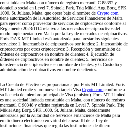
constituida en Malta con número de registro mercantil C 88392 y
domicilio social en Level 7, Spinola Park, Triq Mikiel Ang Borg, SPK
1000, St. Julians, Malta, que opera bajo el nombre de
Crypto.com
,
tiene autorización de la Autoridad de Servicios Financieros de Malta
para ejercer como proveedor de servicios de criptoactivos conforme al
Reglamento 2023/1114 relativo a los mercados de criptoactivos del
modo implementado en Malta por la Ley de mercados de criptoactivos.
Foris DAX MT Limited está autorizada para prestar los siguientes
servicios: 1. Intercambio de criptoactivos por fondos; 2. Intercambio de
criptoactivos por otros criptoactivos; 3. Recepción y transmisión de
órdenes de criptoactivos en nombre de clientes; 4. Ejecución de
órdenes de criptoactivos en nombre de clientes; 5. Servicios de
transferencia de criptoactivos en nombre de clientes; y 6. Custodia y
administración de criptoactivos en nombre de clientes.
La Cuenta de Efectivo es proporcionada por Foris MT Limited. Foris
MT Limited emite y promueve la tarjeta Visa
Crypto.com
conforme a
su licencia de miembro principal de Visa (emisión). Foris MT Limited
es una sociedad limitada constituida en Malta, con número de registro
mercantil C 90348 y oficina registrada en Level 7, Spinola Park, Triq
Mikiel Ang Borg, SPK 1000, St. Julians, Malta, debidamente
autorizada por la Autoridad de Servicios Financieros de Malta para
emitir dinero electrónico en virtud del anexo III de la Ley de
instituciones financieras que regula las instituciones de dinero