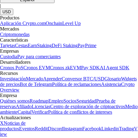
|
USD
Productos
Aplicación Crypto.com
Onchain
Level Up
Mercados
Criptomonedas
Características
Tarjetas
Cestas
Earn
Staking
DeFi Staking
Pay
Prime
Empresas
Custodia
Pay para comerciantes
Desarrolladores
Cronos PoS
Cronos EVM
Cronos zkEVM
Pay SDK
AI Agent SDK
Recursos
Investigación
Mercado
Aprender
Conversor BTC/USD
Glosario
Widgets
de precios
Bot de Telegram
Política de reclamaciones
Asistencia
Crypto
Overview
Empresa
Quiénes somos
Roadmap
Empleo
Socios
Seguridad
Prueba de
reservas
Afiliado
Licencias
Centro de exploración de criptoactivos
Medio
ambiente
Capital
Verificar
Política de conflictos de intereses
Actualizaciones
X
Noticias de
productos
Eventos
Reddit
Discord
Instagram
Facebook
Linkedin
TradingV
iew