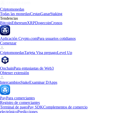
Criptomonedas
Todas las monedas
Cestas
Ganar
Staking
Tendencias
Bitcoin
Ethereum
XRP
Dogecoin
Cronos
Aplicación Crypto.com
Para usuarios cotidianos
Comenzar
Criptomonedas
Tarjeta Visa prepago
Level Up
Onchain
Para entusiastas de Web3
Obtener extensión
Intercambios
Stake
Examinar DApps
Pay
Para comerciantes
Registro de comerciantes
Terminal de pago
Pay SDK
Complementos de comercio
electrónico
Predicciones