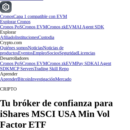
Cronos
Capa 1 compatible con EVM
Explorar Cronos
Cronos PoS
Cronos EVM
Cronos zkEVM
AI Agent SDK
Explorar
Afiliado
Instituciones
Custodia
Crypto.com
Quiénes somos
Noticias
Noticias de
productos
Eventos
Empleo
Socios
Seguridad
Licencias
Desarrolladores
Cronos PoS
Cronos EVM
Cronos zkEVM
Pay SDK
AI Agent
SDK
MCP Servers
Trading Skill Repo
Aprender
Aprender
Bitcoin
Investigación
Mercado
CRIPTO
Tu bróker de confianza para
iShares MSCI USA Min Vol
Factor ETF